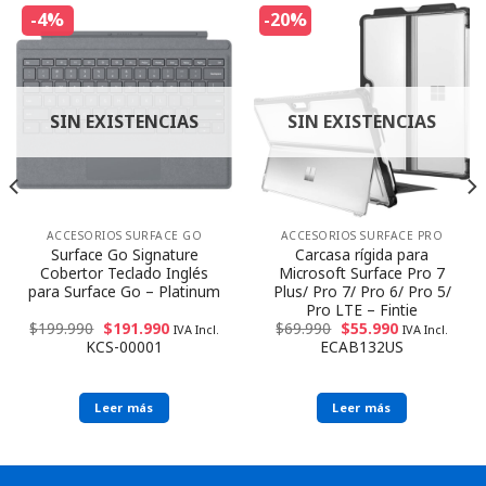
-4%
-20%
SIN EXISTENCIAS
SIN EXISTENCIAS
ACCESORIOS SURFACE GO
ACCESORIOS SURFACE PRO
Surface Go Signature
Carcasa rígida para
Cobertor Teclado Inglés
Microsoft Surface Pro 7
para Surface Go – Platinum
Plus/ Pro 7/ Pro 6/ Pro 5/
Pro LTE – Fintie
$
199.990
$
191.990
$
69.990
$
55.990
IVA Incl.
IVA Incl.
KCS-00001
ECAB132US
Leer más
Leer más