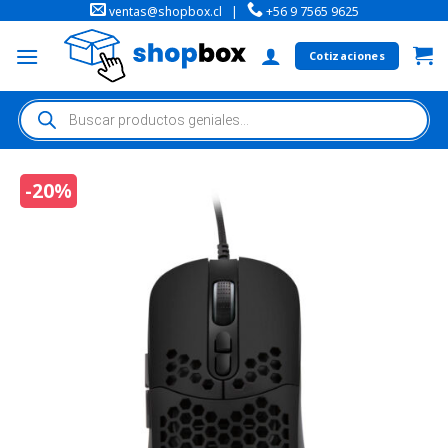
ventas@shopbox.cl
|
+56 9 7565 9625
Cotizaciones
-20%