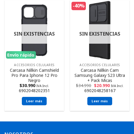
-40%
SIN EXISTENCIAS
SIN EXISTENCIAS
Envío rápido
ACCESORIOS CELULARES
ACCESORIOS CELULARES
Carcasa Nillkin Camshield
Carcasa Nillkin Cam
Pro Para Iphone 12 Pro
Samsung Galaxy S23 Ultra
Negro
+ Pack Micas
$
30.990
$
34.990
$
20.990
IVA Incl.
IVA Incl.
6902048202351
6902048258167
Leer más
Leer más