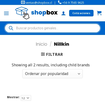
ventas@shopbox.cl
|
+56 9 7565 9625
Cotizaciones
Inicio
/
Nillkin
FILTRAR
Showing all 2 results, including child brands
Mostrar: