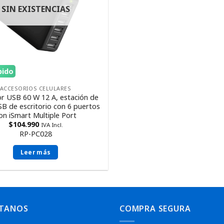
SIN EXISTENCIAS
pido
ACCESORIOS CELULARES
r USB 60 W 12 A, estación de
B de escritorio con 6 puertos
on iSmart Multiple Port
$
104.990
IVA Incl.
RP-PC028
Leer más
TANOS
COMPRA SEGURA