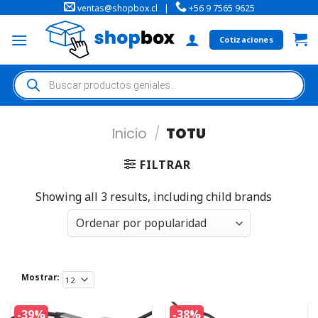
ventas@shopbox.cl
|
+56 9 7565 9625
Cotizaciones
Inicio
/
TOTU
FILTRAR
Showing all 3 results, including child brands
Mostrar:
-39%
-38%