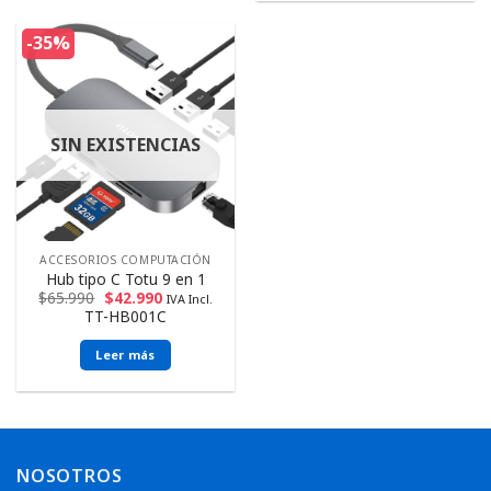
-35%
SIN EXISTENCIAS
ACCESORIOS COMPUTACIÓN
Hub tipo C Totu 9 en 1
$
65.990
$
42.990
IVA Incl.
TT-HB001C
Leer más
NOSOTROS