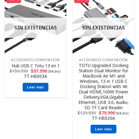
SIN EXISTENCIAS
SIN EXISTENCIAS
ACCESORIOS COMPUTACIÓN
ACCESORIOS COMPUTACIÓN
TOTU Upgraded Docking
Hub USB C Totu 13 en 1
Station Dual Monitor for
$
159.990
$
97.990
IVA Incl.
MacBook Air M1 and
TT-HB003A
Windows, 13 in 1 USB C
Docking Station with 4K
Leer más
Dual HDMI,100W Power
Delivery,VGA,Gigabit
Ethernet, USB 3.0, Audio,
SD TF Card Reader
$
129.990
$
79.990
IVA Incl.
TT-HB020A
Leer más