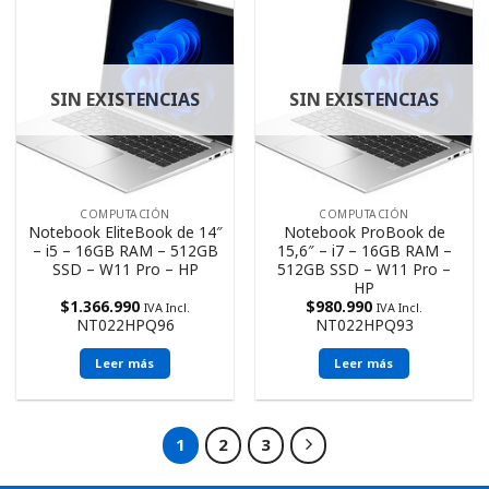
SIN EXISTENCIAS
SIN EXISTENCIAS
COMPUTACIÓN
COMPUTACIÓN
Notebook EliteBook de 14″
Notebook ProBook de
– i5 – 16GB RAM – 512GB
15,6″ – i7 – 16GB RAM –
SSD – W11 Pro – HP
512GB SSD – W11 Pro –
HP
$
1.366.990
$
980.990
IVA Incl.
IVA Incl.
NT022HPQ96
NT022HPQ93
Leer más
Leer más
1
2
3