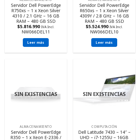
Servidor Dell PowerEdge
Servidor Dell PowerEdge
R750xs – 1 x Xeon Silver
R650xs – 1 x Xeon Silver
4310 / 2.1 GHz – 16 GB
4309Y / 2.8 GHz – 16 GB
RAM – 480 GB SSD
RAM – 480 GB SSD
$
5.816.990
$
5.524.990
IVA Incl.
IVA Incl.
NW066DEL11
NW066DEL10
Leer más
Leer más
SIN EXISTENCIAS
SIN EXISTENCIAS
ALMACENAMIENTO
COMPUTACIÓN
Servidor Dell PowerEdge
Dell Latitude 7430 – 14″ –
R350 – 1 x Xeon E-2336 /
UHD – i7-1255U – 16GB