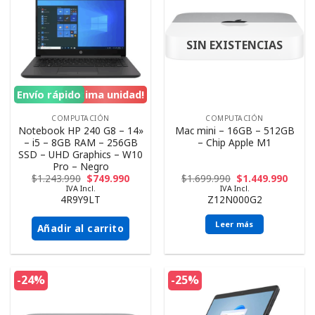
SIN EXISTENCIAS
Envío rápido
¡Ultima unidad!
COMPUTACIÓN
COMPUTACIÓN
Notebook HP 240 G8 – 14»
Mac mini – 16GB – 512GB
– i5 – 8GB RAM – 256GB
– Chip Apple M1
SSD – UHD Graphics – W10
Pro – Negro
$
1.243.990
$
749.990
$
1.699.990
$
1.449.990
IVA Incl.
IVA Incl.
4R9Y9LT
Z12N000G2
Leer más
Añadir al carrito
-24%
-25%