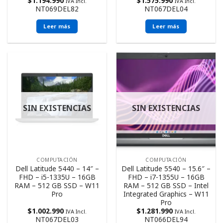
$
1.194.990
$
1.575.990
IVA Incl.
IVA Incl.
NT069DEL82
NT067DEL04
Leer más
Leer más
SIN EXISTENCIAS
SIN EXISTENCIAS
COMPUTACIÓN
COMPUTACIÓN
Dell Latitude 5440 – 14″ –
Dell Latitude 5540 – 15.6″ –
FHD – i5-1335U – 16GB
FHD – i7-1355U – 16GB
RAM – 512 GB SSD – W11
RAM – 512 GB SSD – Intel
Pro
Integrated Graphics – W11
Pro
$
1.002.990
$
1.281.990
IVA Incl.
IVA Incl.
NT067DEL03
NT066DEL94