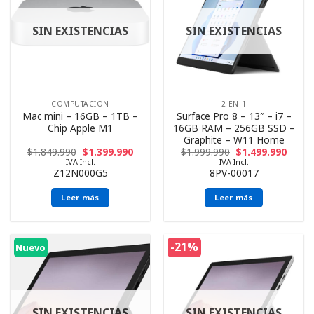
SIN EXISTENCIAS
SIN EXISTENCIAS
COMPUTACIÓN
2 EN 1
Mac mini – 16GB – 1TB –
Surface Pro 8 – 13″ – i7 –
Chip Apple M1
16GB RAM – 256GB SSD –
Graphite – W11 Home
$
1.849.990
$
1.399.990
$
1.999.990
$
1.499.990
IVA Incl.
IVA Incl.
Z12N000G5
8PV-00017
Leer más
Leer más
-21%
Nuevo
SIN EXISTENCIAS
SIN EXISTENCIAS