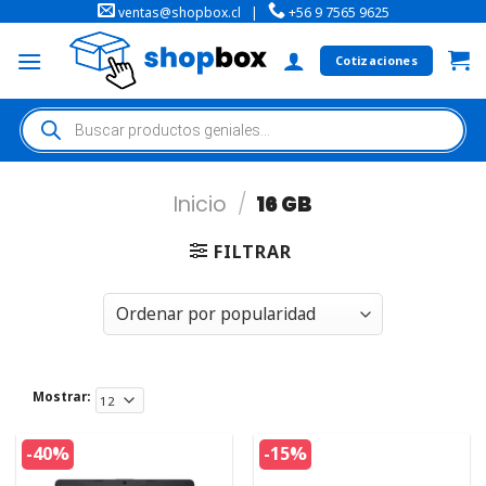
ventas@shopbox.cl
|
+56 9 7565 9625
Cotizaciones
Inicio
/
16 GB
FILTRAR
Mostrar:
-40%
-15%