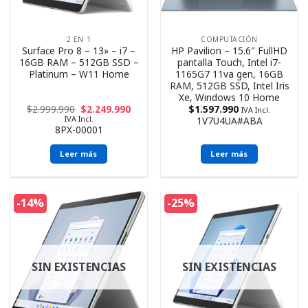
2 EN 1
COMPUTACIÓN
Surface Pro 8 – 13» – i7 –
HP Pavilion – 15.6″ FullHD
16GB RAM – 512GB SSD –
pantalla Touch, Intel i7-
Platinum – W11 Home
1165G7 11va gen, 16GB
RAM, 512GB SSD, Intel Iris
Xe, Windows 10 Home
$
2.999.990
$
2.249.990
$
1.597.990
IVA Incl.
IVA Incl.
1V7U4UA#ABA
8PX-00001
Leer más
Leer más
-14%
-25%
SIN EXISTENCIAS
SIN EXISTENCIAS