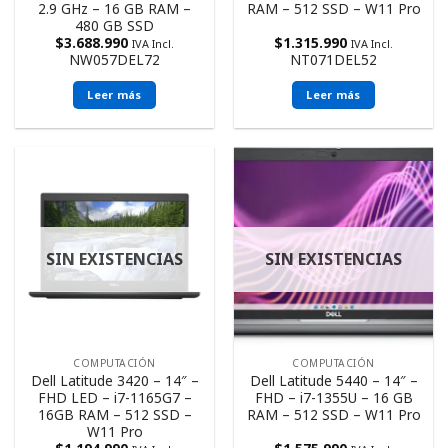
2.9 GHz – 16 GB RAM –
RAM – 512 SSD – W11 Pro
480 GB SSD
$
3.688.990
$
1.315.990
IVA Incl.
IVA Incl.
NW057DEL72
NT071DEL52
Leer más
Leer más
SIN EXISTENCIAS
SIN EXISTENCIAS
COMPUTACIÓN
COMPUTACIÓN
Dell Latitude 3420 – 14″ –
Dell Latitude 5440 – 14″ –
FHD LED – i7-1165G7 –
FHD – i7-1355U – 16 GB
16GB RAM – 512 SSD –
RAM – 512 SSD – W11 Pro
W11 Pro