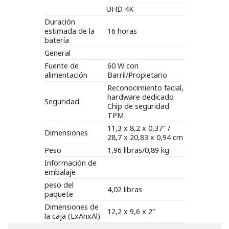
UHD 4K
Duración
estimada de la
16 horas
batería
General
Fuente de
60 W con
alimentación
Barril/Propietario
Reconocimiento facial,
hardware dedicado
Seguridad
Chip de seguridad
TPM
11,3 x 8,2 x 0,37″ /
Dimensiones
28,7 x 20,83 x 0,94 cm
Peso
1,96 libras/0,89 kg
Información de
embalaje
peso del
4,02 libras
paquete
Dimensiones de
12,2 x 9,6 x 2″
la caja (LxAnxAl)