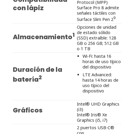
Protocol (MPP)
con lápiz
Surface Pro 8 admite
señales táctiles con
9
Surface Slim Pen 2
Opciones de unidad
de estado sólido
1
Almacenamiento
(SSD) extraíble: 128
GB o 256 GB; 512 GB
o 1 TB
Wi-Fi: hasta 16
horas de uso típico
del dispositivo
Duración de la
LTE Advanced:
2
batería
hasta 14 horas de
uso típico del
dispositivo
Intel® UHD Graphics
Gráficos
(i3)
Intel® Iris® Xe
Graphics (i5, i7)
2 puertos USB-C®
con