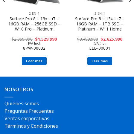
2 EN 1
2 EN 1
Surface Pro 8 – 13» – i7 –
Surface Pro 8 – 13» – i7 –
16GB RAM – 256GB SSD –
16GB RAM – 1TB SSD –
W10 Pro – Platinum
Platinum – W11 Home
$
2.359.990
$
1.529.990
$
3.499.990
$
2.625.990
IVA Incl.
IVA Incl.
8PW-00032
EEB-00001
Leer más
Leer más
NOSOTROS
Quiénes somos
Preguntas Frecuentes
Ventas corporativas
Términos y Condiciones