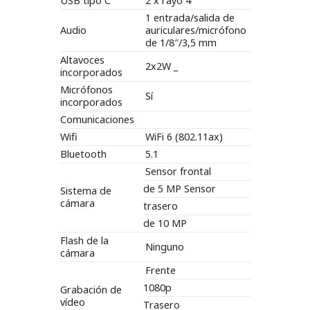
USB tipo C
2 x rayo 4
1 entrada/salida de
Audio
auriculares/micrófono
de 1/8″/3,5 mm
Altavoces
2x2W _
incorporados
Micrófonos
Sí
incorporados
Comunicaciones
Wifi
WiFi 6 (802.11ax)
Bluetooth
5.1
Sensor frontal
de 5 MP Sensor
Sistema de
cámara
trasero
de 10 MP
Flash de la
Ninguno
cámara
Frente
1080p
Grabación de
vídeo
Trasero