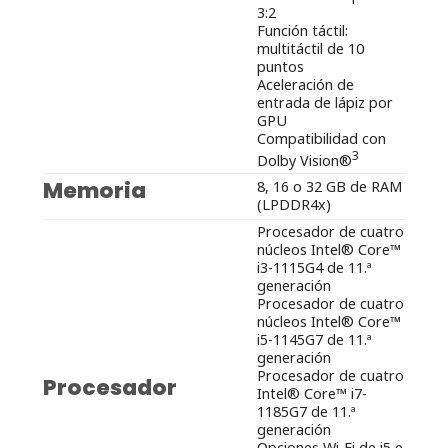
3:2
Función táctil:
multitáctil de 10
puntos
Aceleración de
entrada de lápiz por
GPU
Compatibilidad con
3
Dolby Vision®
Memoria
8, 16 o 32 GB de RAM
(LPDDR4x)
Procesador de cuatro
núcleos Intel® Core™
i3-1115G4 de 11.ª
generación
Procesador de cuatro
núcleos Intel® Core™
i5-1145G7 de 11.ª
generación
Procesador de cuatro
Procesador
Intel® Core™ i7-
1185G7 de 11.ª
generación
Opciones Wi-Fi de i5 e