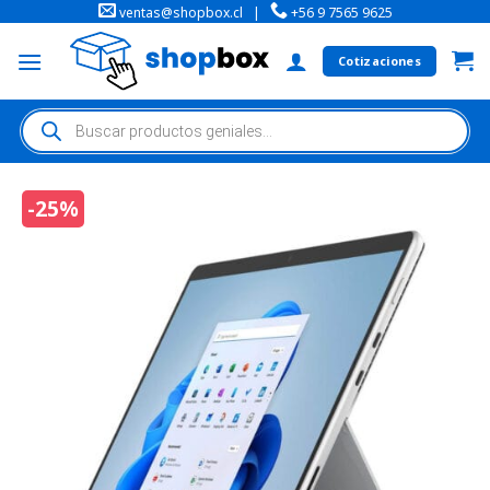
ventas@shopbox.cl
|
+56 9 7565 9625
Cotizaciones
-25%