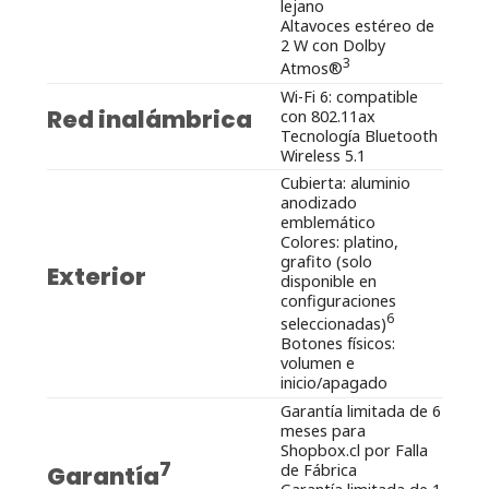
lejano
Altavoces estéreo de
2 W con Dolby
3
Atmos®
Wi-Fi 6: compatible
Red inalámbrica
con 802.11ax
Tecnología Bluetooth
Wireless 5.1
Cubierta: aluminio
anodizado
emblemático
Colores: platino,
grafito (solo
Exterior
disponible en
configuraciones
6
seleccionadas)
Botones físicos:
volumen e
inicio/apagado
Garantía limitada de 6
meses para
Shopbox.cl por Falla
7
de Fábrica
Garantía