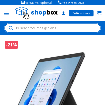
ventas@shopbox.cl
|
+56 9 7565 9625
Cotizaciones
-21%