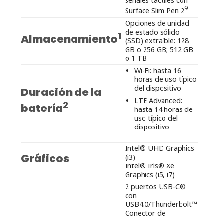
señales táctiles con
9
Surface Slim Pen 2
Opciones de unidad
de estado sólido
1
Almacenamiento
(SSD) extraíble: 128
GB o 256 GB; 512 GB
o 1 TB
Wi-Fi: hasta 16
horas de uso típico
del dispositivo
Duración de la
LTE Advanced:
2
batería
hasta 14 horas de
uso típico del
dispositivo
Intel® UHD Graphics
Gráficos
(i3)
Intel® Iris® Xe
Graphics (i5, i7)
2 puertos USB-C®
con
USB4.0/Thunderbolt™
Conector de