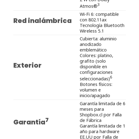
3
Atmos®
Wi-Fi 6: compatible
Red inalámbrica
con 802.11ax
Tecnología Bluetooth
Wireless 5.1
Cubierta: aluminio
anodizado
emblemático
Colores: platino,
grafito (solo
Exterior
disponible en
configuraciones
6
seleccionadas)
Botones físicos:
volumen e
inicio/apagado
Garantía limitada de 6
meses para
Shopbox.cl por Falla
7
de Fábrica
Garantía
Garantía limitada de 1
año para hardware
EE.UU por Falla de