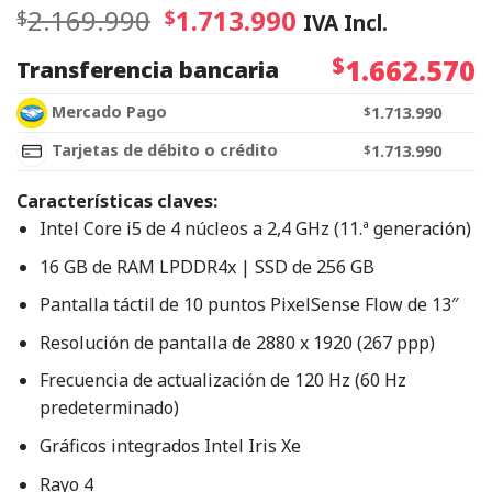
2.169.990
1.713.990
$
$
IVA Incl.
$
1.662.570
Transferencia bancaria
Mercado Pago
$
1.713.990
Tarjetas de débito o crédito
$
1.713.990
Características claves:
Intel Core i5 de 4 núcleos a 2,4 GHz (11.ª generación)
16 GB de RAM LPDDR4x | SSD de 256 GB
Pantalla táctil de 10 puntos PixelSense Flow de 13″
Resolución de pantalla de 2880 x 1920 (267 ppp)
Frecuencia de actualización de 120 Hz (60 Hz
predeterminado)
Gráficos integrados Intel Iris Xe
Rayo 4