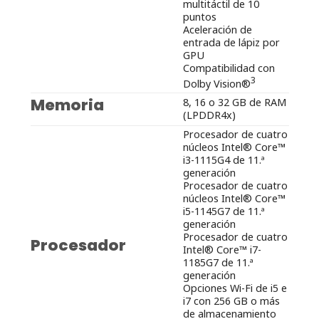
multitáctil de 10
puntos
Aceleración de
entrada de lápiz por
GPU
Compatibilidad con
3
Dolby Vision®
Memoria
8, 16 o 32 GB de RAM
(LPDDR4x)
Procesador de cuatro
núcleos Intel® Core™
i3-1115G4 de 11.ª
generación
Procesador de cuatro
núcleos Intel® Core™
i5-1145G7 de 11.ª
generación
Procesador de cuatro
Procesador
Intel® Core™ i7-
1185G7 de 11.ª
generación
Opciones Wi-Fi de i5 e
i7 con 256 GB o más
de almacenamiento