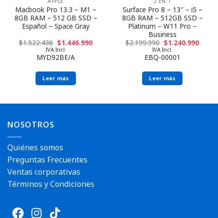
APPLE
2 EN 1
Macbook Pro 13.3 – M1 –
Surface Pro 8 – 13″ – i5 –
8GB RAM – 512 GB SSD –
8GB RAM – 512GB SSD –
Español – Space Gray
Platinum – W11 Pro –
Business
$
1.522.436
$
1.446.990
$
2.199.990
$
1.240.990
IVA Incl.
IVA Incl.
MYD92BE/A
EBQ-00001
Leer más
Leer más
NOSOTROS
Quiénes somos
Preguntas Frecuentes
Ventas corporativas
Términos y Condiciones