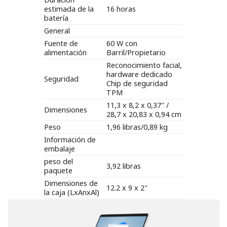
estimada de la
16 horas
batería
General
Fuente de
60 W con
alimentación
Barril/Propietario
Reconocimiento facial,
hardware dedicado
Seguridad
Chip de seguridad
TPM
11,3 x 8,2 x 0,37″ /
Dimensiones
28,7 x 20,83 x 0,94 cm
Peso
1,96 libras/0,89 kg
Información de
embalaje
peso del
3,92 libras
paquete
Dimensiones de
12.2 x 9 x 2″
la caja (LxAnxAl)