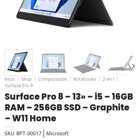
Inicio
/
Shop
/
Computación
/
Notebooks
/
2 en 1
/
Surface Pro 8
Surface Pro 8 – 13» – i5 – 16GB
RAM – 256GB SSD – Graphite
– W11 Home
SKU: 8PT-00017
Microsoft