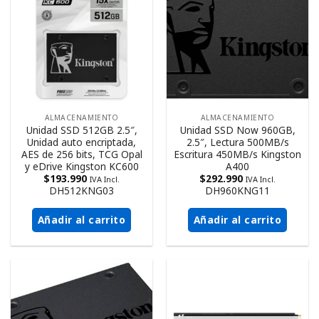
ALMACENAMIENTO
ALMACENAMIENTO
Unidad SSD 512GB 2.5″,
Unidad SSD Now 960GB,
Unidad auto encriptada,
2.5″, Lectura 500MB/s
AES de 256 bits, TCG Opal
Escritura 450MB/s Kingston
y eDrive Kingston KC600
A400
$
193.990
$
292.990
IVA Incl.
IVA Incl.
DH512KNG03
DH960KNG11
Añadir al carrito
Añadir al carrito