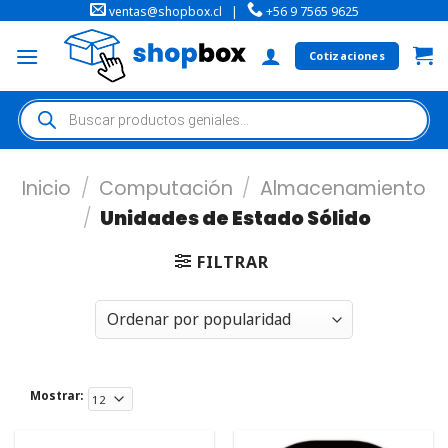
ventas@shopbox.cl
|
+56 9 7565 9625
Cotizaciones
Inicio
/
Computación
/
Almacenamiento
/
Unidades de Estado Sólido
FILTRAR
Mostrar: