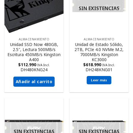
SIN EXISTENCIAS
ALMACENAMIENTO
ALMACENAMIENTO
Unidad SSD Now 480GB,
Unidad de Estado Sólido,
2.5″, Lectura 500MB/s
2TB, PCIe 4.0 NVMe M.2,
Escritura 450MB/s Kingston
7000MB/s Kingston
A400
KC3000
$
112.990
$
618.990
IVA Incl.
IVA Incl.
DH480KNG24
DH248KNG01
Leer más
Añadir al carrito
SIN EXISTENCIAS
SIN EXISTENCIAS