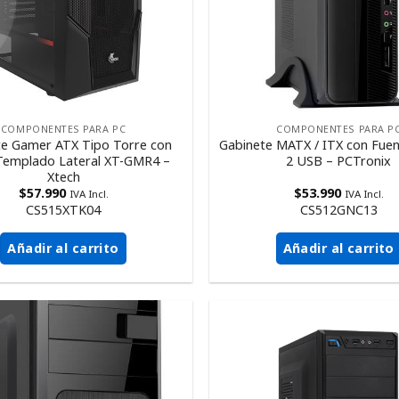
COMPONENTES PARA PC
COMPONENTES PARA P
te Gamer ATX Tipo Torre con
Gabinete MATX / ITX con Fue
 Templado Lateral XT-GMR4 –
2 USB – PCTronix
Xtech
$
57.990
$
53.990
IVA Incl.
IVA Incl.
CS515XTK04
CS512GNC13
Añadir al carrito
Añadir al carrito