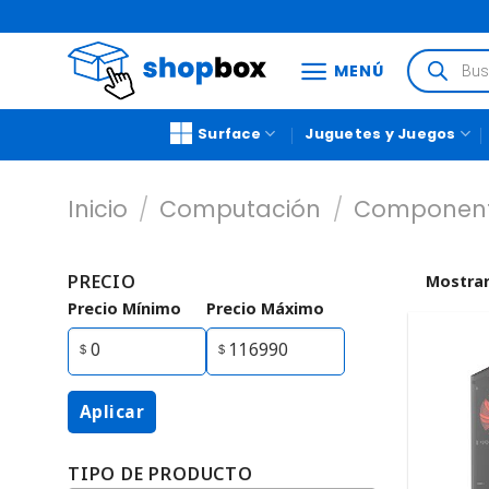
MENÚ
Surface
Juguetes y Juegos
Inicio
/
Computación
/
Component
PRECIO
Mostrar
Precio Mínimo
Precio Máximo
Aplicar
TIPO DE PRODUCTO