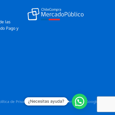
de las
do Pago y
¿Necesitas ayuda?
olítica de Privacidad
y los
Términos del Servicio
de Google.