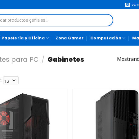
ven
Papelería y Oficina
Zona Gamer
Computación
Ma
es para PC
/
Gabinetes
Mostrand
: