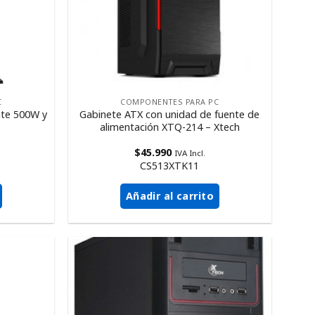
C
COMPONENTES PARA PC
nte 500W y
Gabinete ATX con unidad de fuente de
alimentación XTQ-214 – Xtech
$
45.990
IVA Incl.
CS513XTK11
Añadir al carrito