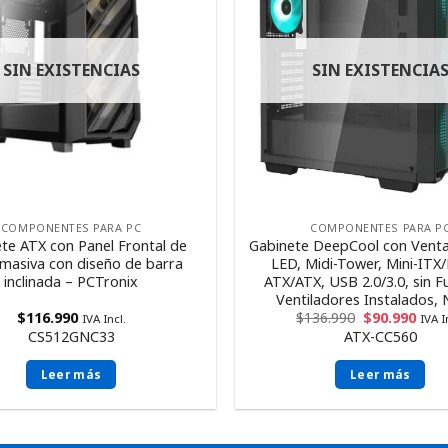
SIN EXISTENCIAS
SIN EXISTENCIA
COMPONENTES PARA PC
COMPONENTES PARA P
te ATX con Panel Frontal de
Gabinete DeepCool con Vent
 masiva con diseño de barra
LED, Midi-Tower, Mini-ITX
inclinada – PCTronix
ATX/ATX, USB 2.0/3.0, sin F
Ventiladores Instalados,
$
116.990
$
136.990
$
90.990
IVA Incl.
IVA I
CS512GNC33
ATX-CC560
Leer más
Leer más