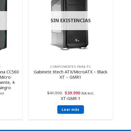
S
SIN EXISTENCIAS
C
COMPONENTES PARA PC
ana CC560
Gabinete Xtech ATX/MicroATX – Black
/Micro-
XT – GMR1
uente, 4
 Negro
$
41.990
$
39.990
ncl.
IVA Incl.
XT-GMR-1
Leer más