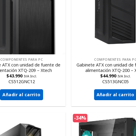
COMPONENTES PARA PC
COMPONENTES PARA P
 ATX con unidad de fuente de
Gabinete ATX con unidad de 
mentación XTQ-209 – Xtech
alimentación XTQ-200 – 
$
43.990
$
44.990
IVA Incl.
IVA Incl.
CS512GNC12
CS513GNC05
Añadir al carrito
Añadir al carrito
-34%