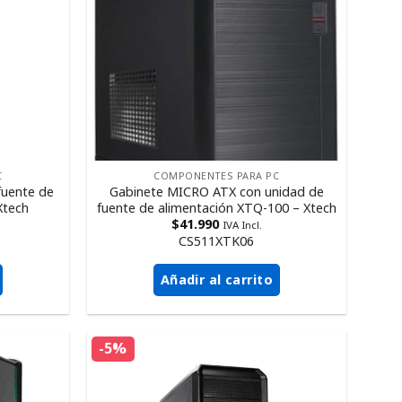
C
COMPONENTES PARA PC
fuente de
Gabinete MICRO ATX con unidad de
Xtech
fuente de alimentación XTQ-100 – Xtech
$
41.990
IVA Incl.
CS511XTK06
Añadir al carrito
-5%