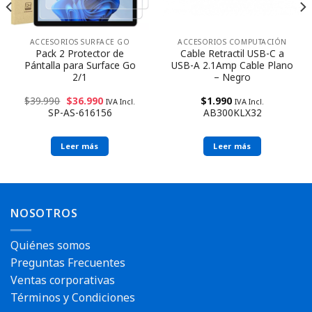
ACCESORIOS SURFACE GO
ACCESORIOS COMPUTACIÓN
Pack 2 Protector de
Cable Retractil USB-C a
Pántalla para Surface Go
USB-A 2.1Amp Cable Plano
2/1
– Negro
$
39.990
$
36.990
$
1.990
IVA Incl.
IVA Incl.
SP-AS-616156
AB300KLX32
Leer más
Leer más
NOSOTROS
Quiénes somos
Preguntas Frecuentes
Ventas corporativas
Términos y Condiciones