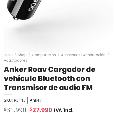
Inicio
/
Shop
/
Computación
/
Accesorios Computación
/
Adaptadores
Anker Roav Cargador de
vehículo Bluetooth con
Transmisor de audio FM
SKU: R5113
Anker
31.990
27.990
$
$
IVA Incl.