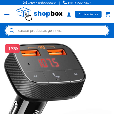
ventas@shopbox.cl
|
+56 9 7565 9625
Cotizaciones
-13%