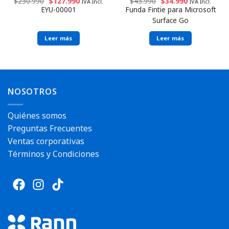
$
230.990
$
127.990
$
43.990
$
34.990
IVA Incl.
IVA Incl.
EYU-00001
Funda Fintie para Microsoft
Surface Go
Leer más
Leer más
NOSOTROS
Quiénes somos
Preguntas Frecuentes
Ventas corporativas
Términos y Condiciones