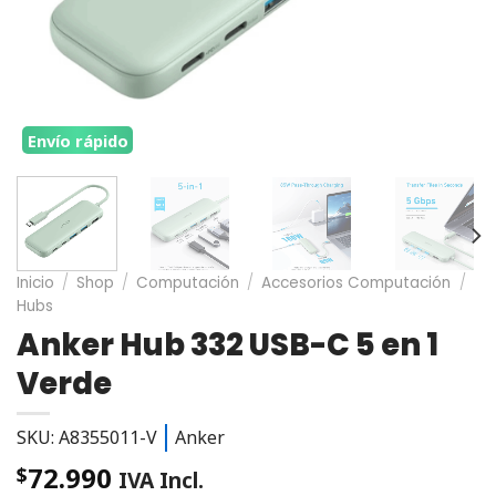
Envío rápido
Inicio
/
Shop
/
Computación
/
Accesorios Computación
/
Hubs
Anker Hub 332 USB-C 5 en 1
Verde
SKU: ‎A8355011-V
Anker
72.990
$
IVA Incl.