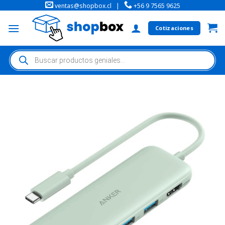
ventas@shopbox.cl
|
+56 9 7565 9625
Cotizaciones