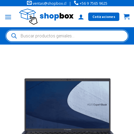
ventas@shopbox.cl
|
+56 9 7565 9625
Cotizaciones