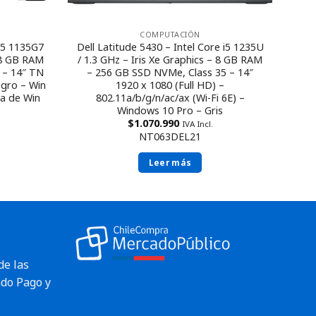
COMPUTACIÓN
 i5 1135G7
Dell Latitude 5430 – Intel Core i5 1235U
– 8 GB RAM
/ 1.3 GHz – Iris Xe Graphics – 8 GB RAM
 – 14″ TN
– 256 GB SSD NVMe, Class 35 – 14″
egro – Win
1920 x 1080 (Full HD) –
ia de Win
802.11a/b/g/n/ac/ax (Wi-Fi 6E) –
Windows 10 Pro – Gris
$
1.070.990
IVA Incl.
NT063DEL21
Leer más
de las
do Pago y