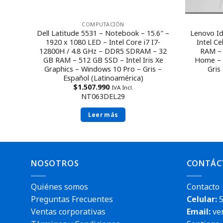
COMPUTACIÓN
Dell Latitude 5531 – Notebook – 15.6″ –
Core
Lenovo Id
1920 x 1080 LED – Intel Core i7 I7-
HDD 1
Intel C
12800H / 4.8 GHz – DDR5 SDRAM – 32
D
RAM – 
GB RAM – 512 GB SSD – Intel Iris Xe
 Pro
Home – 
Graphics – Windows 10 Pro – Gris –
Gris
Español (Latinoamérica)
$
1.507.990
IVA Incl.
NT063DEL29
Leer más
NOSOTROS
CONTÁC
Quiénes somos
Contacto
Preguntas Frecuentes
Celular:
5
Ventas corporativas
Email:
ve