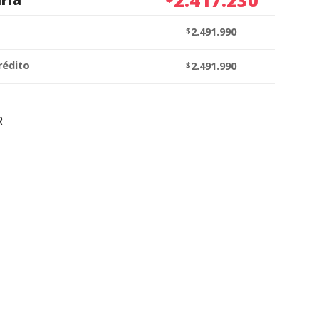
$
2.491.990
rédito
$
2.491.990
R