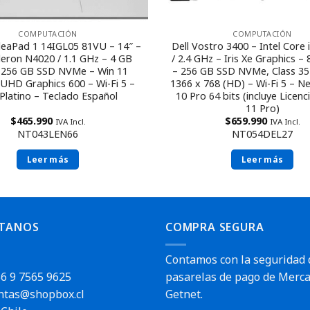
COMPUTACIÓN
COMPUTACIÓN
Dell Vostro 3400 – Intel Core
eaPad 1 14IGL05 81VU – 14″ –
/ 2.4 GHz – Iris Xe Graphics 
eleron N4020 / 1.1 GHz – 4 GB
– 256 GB SSD NVMe, Class 35
256 GB SSD NVMe – Win 11
1366 x 768 (HD) – Wi-Fi 5 – N
UHD Graphics 600 – Wi-Fi 5 –
10 Pro 64 bits (incluye Licenc
 Platino – Teclado Español
11 Pro)
$
659.990
$
465.990
IVA Incl.
IVA Incl.
NT054DEL27
NT043LEN66
Leer más
Leer más
TANOS
COMPRA SEGURA
Contamos con la seguridad 
6 9 7565 9625
pasarelas de pago de Merca
ntas@shopbox.cl
Getnet.