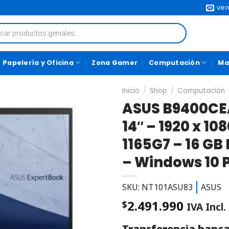
ven
Papelería y Oficina
Zona Gamer
Computación
Ma
Inicio
/
Shop
/
Computación
ASUS B9400CE
14″ – 1920 x 108
1165G7 – 16 GB
– Windows 10 
SKU: NT101ASU83
ASUS
2.491.990
$
IVA Incl.
Transferencia banca