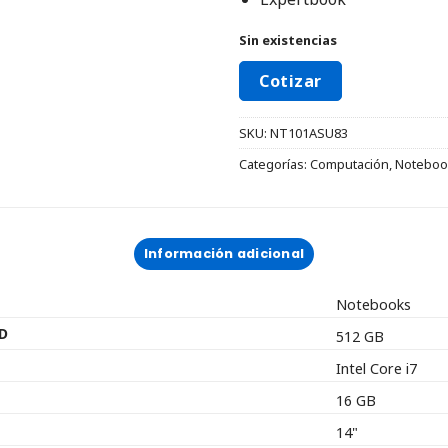
Sin existencias
Cotizar
SKU:
NT101ASU83
Categorías:
Computación
,
Noteboo
Información adicional
Notebooks
D
512 GB
Intel Core i7
16 GB
14"