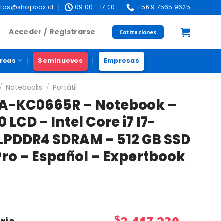
tas@shopbox.cl
09:00 - 17:00
+56 9 7565 9625
Acceder / Registrarse
Cotizaciones
rcas
Seminuevos
Empresas
/
Notebooks
/
Portátil
A-KC0665R – Notebook –
0 LCD – Intel Core i7 I7-
 LPDDR4 SDRAM – 512 GB SSD
Pro – Español – Expertbook
$
2.417.230
ria