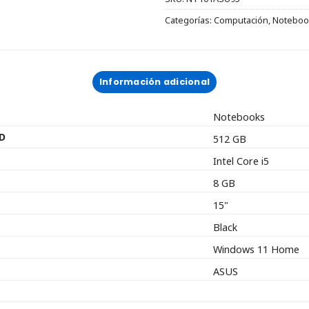
Categorías:
Computación
,
Noteboo
Información adicional
Notebooks
D
512 GB
Intel Core i5
8 GB
15"
Black
Windows 11 Home
ASUS