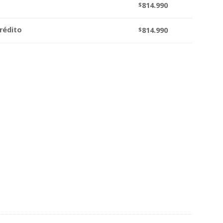
$
814.990
rédito
$
814.990