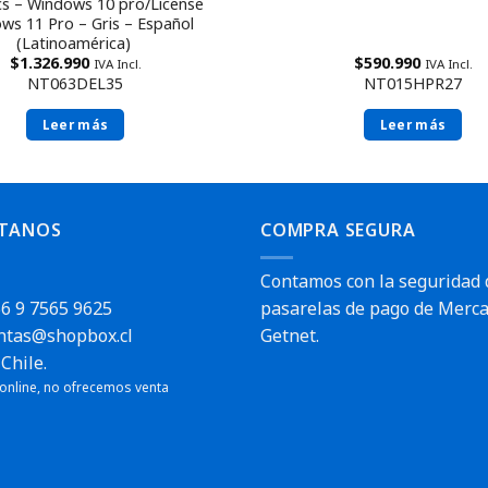
cs – Windows 10 pro/License
ws 11 Pro – Gris – Español
(Latinoamérica)
$
1.326.990
$
590.990
IVA Incl.
IVA Incl.
NT063DEL35
NT015HPR27
Leer más
Leer más
TANOS
COMPRA SEGURA
Contamos con la seguridad 
6 9 7565 9625
pasarelas de pago de Merca
ntas@shopbox.cl
Getnet.
Chile.
 online, no ofrecemos venta