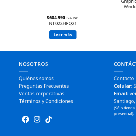
Graphi
Windo
$
604.990
IVA Incl.
NT022HPQ21
Leer más
NOSOTROS
CONTÁC
Quiénes somos
Contacto
Preguntas Frecuentes
Celular:
5
Ventas corporativas
Email:
ve
Términos y Condiciones
Santiago, 
(Sólo tienda
presencial).