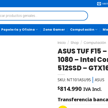
ven
Papelería y Oficina
Zona Gamer
Computación
Ma
Inicio
/
Shop
/
Computación
ASUS TUF F15 –
1080 – Intel C
512SSD – GTX1
SKU: NT101ASU95
ASUS
814.990
$
IVA Incl.
Transferencia banca