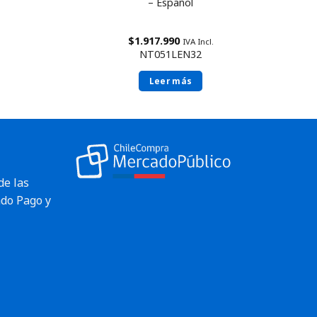
– Español
$
1.917.990
IVA Incl.
NT051LEN32
Leer más
de las
do Pago y