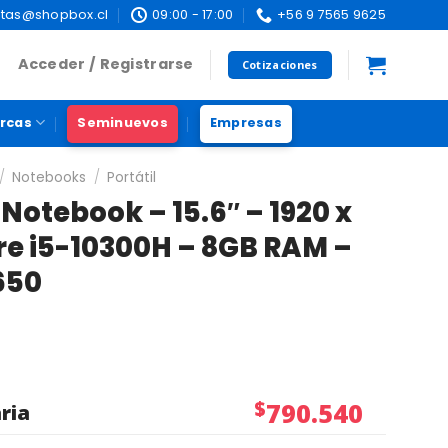
tas@shopbox.cl
09:00 - 17:00
+56 9 7565 9625
Acceder / Registrarse
Cotizaciones
rcas
Seminuevos
Empresas
/
Notebooks
/
Portátil
 Notebook – 15.6″ – 1920 x
ore i5-10300H – 8GB RAM –
650
$
790.540
ria