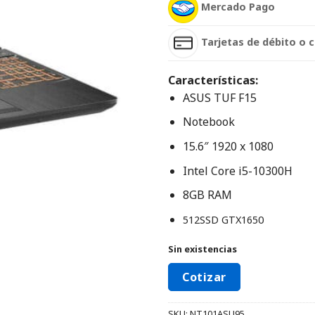
Mercado Pago
Tarjetas de débito o c
Características:
ASUS TUF F15
Notebook
15.6″ 1920 x 1080
Intel Core i5-10300H
8GB RAM
512SSD GTX1650
Sin existencias
Cotizar
SKU:
NT101ASU95