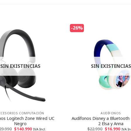
-26%
SIN EXISTENCIAS
SIN EXISTENCIAS
CCESORIOS COMPUTACIÓN
AUDÍFONOS
nos Logitech Zone Wired UC
Audífonos Disney a Bluetooth
Negro
2 Elsa y Anna
29.990
$
140.990
$
22.990
$
16.990
IVA Incl.
IVA In