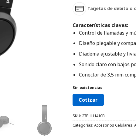
Tarjetas de débito o 
Características claves:
Control de llamadas y mú
Diseño plegable y compa
Diadema ajustable y livi
Sonido claro con bajos p
Conector de 3,5 mm compa
Sin existencias
Cotizar
SKU:
27PHLH410B
Categorías:
Accesorios Celulares
,