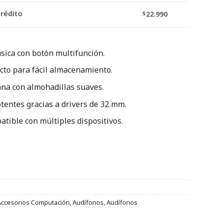
crédito
$
22.990
sica con botón multifunción.
cto para fácil almacenamiento.
ana con almohadillas suaves.
otentes gracias a drivers de 32 mm.
tible con múltiples dispositivos.
Accesorios Computación
,
Audífonos
,
Audífonos