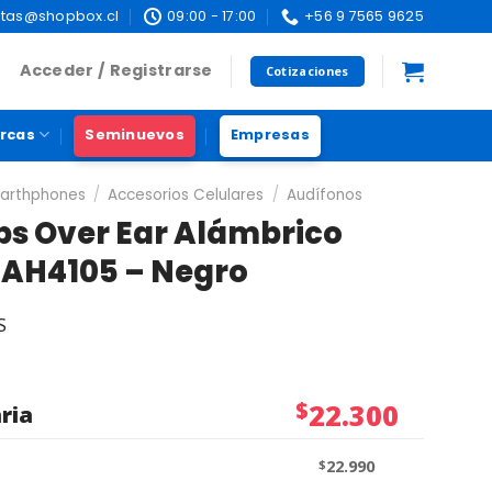
tas@shopbox.cl
09:00 - 17:00
+56 9 7565 9625
Acceder / Registrarse
Cotizaciones
rcas
Seminuevos
Empresas
marthphones
/
Accesorios Celulares
/
Audífonos
ps Over Ear Alámbrico
TAH4105 – Negro
S
$
22.300
ria
$
22.990