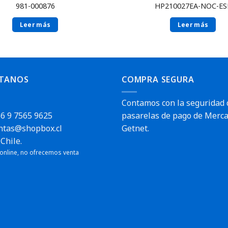
981-000876
HP210027EA-NOC-ES
Leer más
Leer más
TANOS
COMPRA SEGURA
Contamos con la seguridad 
6 9 7565 9625
pasarelas de pago de Merca
ntas@shopbox.cl
Getnet.
Chile.
 online, no ofrecemos venta