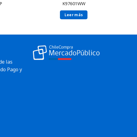
P
K97601WW
Leer más
de las
do Pago y