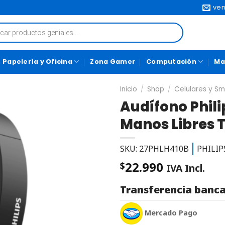
ven
Papelería y Oficina
Zona Gamer
Computación
Ma
Inicio
/
Shop
/
Celulares y S
Audífono Phili
Manos Libres 
SKU: 27PHLH410B
PHILIP
22.990
$
IVA Incl.
Transferencia banca
Mercado Pago