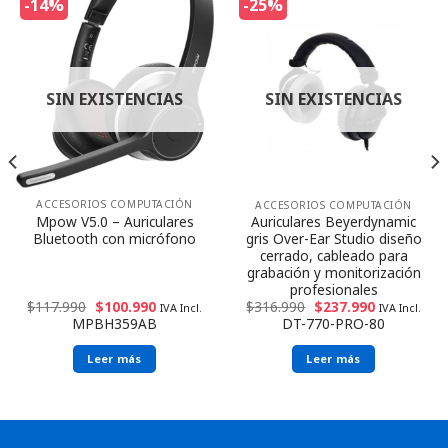
-14%
-25%
SIN EXISTENCIAS
SIN EXISTENCIAS
ACCESORIOS COMPUTACIÓN
ACCESORIOS COMPUTACIÓN
Mpow V5.0 – Auriculares
Auriculares Beyerdynamic
Bluetooth con micrófono
gris Over-Ear Studio diseño
cerrado, cableado para
grabación y monitorización
profesionales
$
117.990
$
100.990
$
316.990
$
237.990
IVA Incl.
IVA Incl.
MPBH359AB
DT-770-PRO-80
Leer más
Leer más