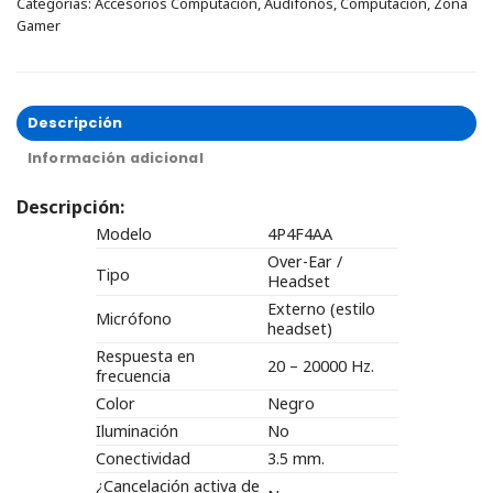
Categorías:
Accesorios Computación
,
Audífonos
,
Computación
,
Zona
Gamer
Descripción
Información adicional
Descripción:
Modelo
4P4F4AA
Over-Ear /
Tipo
Headset
Externo (estilo
Micrófono
headset)
Respuesta en
20 – 20000 Hz.
frecuencia
Color
Negro
Iluminación
No
Conectividad
3.5 mm.
¿Cancelación activa de