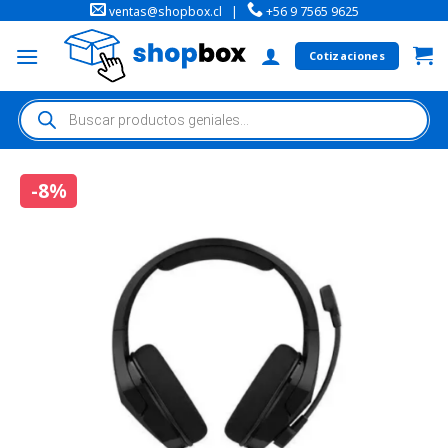
ventas@shopbox.cl
|
+56 9 7565 9625
Cotizaciones
-8%