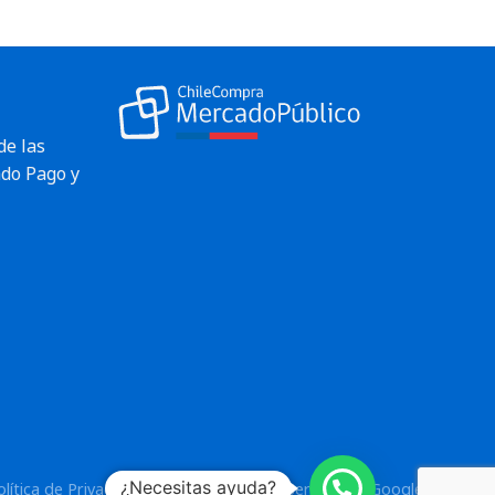
de las
do Pago y
¿Necesitas ayuda?
olítica de Privacidad
y los
Términos del Servicio
de Google.