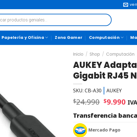
ven
Papelería y Oficina
Zona Gamer
Computación
Ma
Inicio
/
Shop
/
Computación
AUKEY Adaptad
Gigabit RJ45 
SKU: CB-A30
AUKEY
24.990
9.990
$
$
IVA
Transferencia banca
Mercado Pago