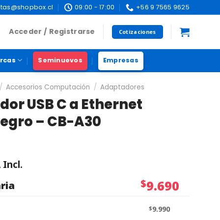
tas@shopbox.cl
09:00 - 17:00
+56 9 7565 9625
Acceder / Registrarse
Cotizaciones
rcas
Seminuevos
Empresas
/
Accesorios Computación
/
Adaptadores
or USB C a Ethernet
Negro – CB-A30
 Incl.
$
9.690
ria
$
9.990