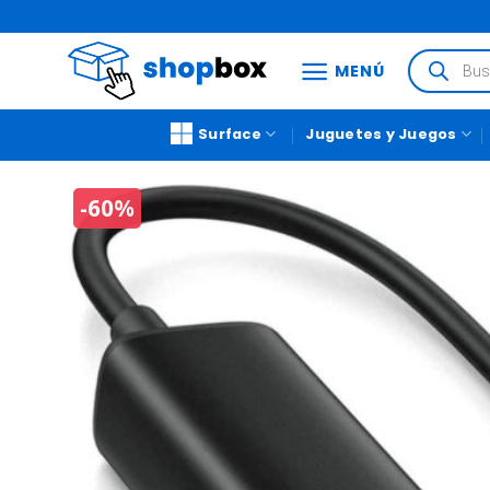
MENÚ
Surface
Juguetes y Juegos
-60%