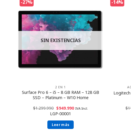
-27%
-14%
SIN EXISTENCIAS
2 EN 1
A
Surface Pro 6 – i5 – 8 GB RAM – 128 GB
e
Logitec
SSD – Platinum – W10 Home
$
1.299.990
$
949.990
$
1
IVA Incl.
LGP-00001
Leer más