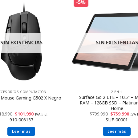
-5%
SIN EXISTENCIAS
SIN EXISTENCIAS
CCESORIOS COMPUTACIÓN
2 EN 1
Surface Go 2 LTE – 10.5″ – 
h Mouse Gaming G502 X Negro
RAM – 128GB SSD – Platinu
Home
18.990
$
101.990
$
799.990
$
759.990
IVA Incl.
IVA I
910-006137
SUF-00001
Leer más
Leer más