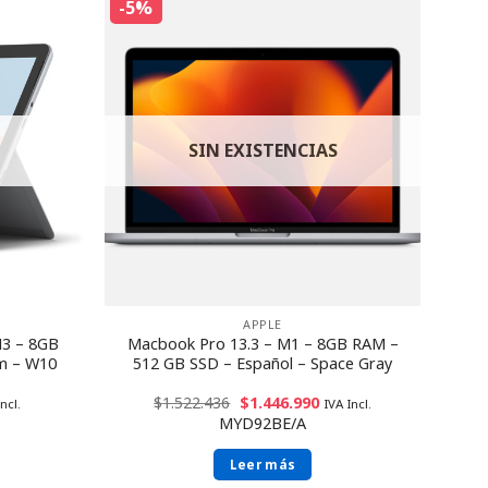
-5%
SIN EXISTENCIAS
APPLE
M3 – 8GB
Macbook Pro 13.3 – M1 – 8GB RAM –
m – W10
512 GB SSD – Español – Space Gray
$
1.522.436
$
1.446.990
ncl.
IVA Incl.
MYD92BE/A
Leer más