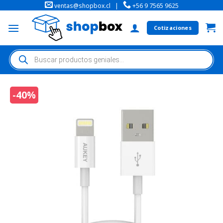
ventas@shopbox.cl
|
+56 9 7565 9625
Cotizaciones
-40%