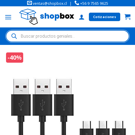
ventas@shopbox.cl
|
+56 9 7565 9625
Cotizaciones
-40%