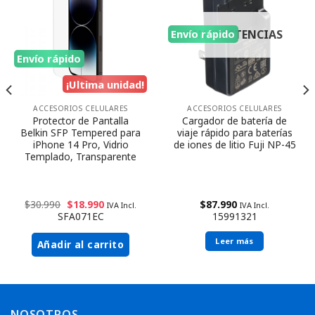
SIN EXISTENCIAS
Envío rápido
Envío rápido
¡Ultima unidad!
ACCESORIOS CELULARES
ACCESORIOS CELULARES
Protector de Pantalla
Cargador de batería de
Belkin SFP Tempered para
viaje rápido para baterías
iPhone 14 Pro, Vidrio
de iones de litio Fuji NP-45
Templado, Transparente
$
30.990
$
18.990
$
87.990
IVA Incl.
IVA Incl.
SFA071EC
15991321
Leer más
Añadir al carrito
NOSOTROS