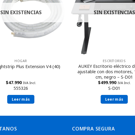
SIN EXISTENCIAS
SIN EXISTENCIAS
HOGAR
ESCRITORIOS
AUKEY Escritorio eléctrico d
ightstrip Plus Extension V4 (40)
ajustable con dos motores, 1
cm, negro – S-D01
$
47.990
$
499.990
IVA Incl.
IVA Incl.
555326
S-D01
Leer más
Leer más
TANOS
COMPRA SEGURA