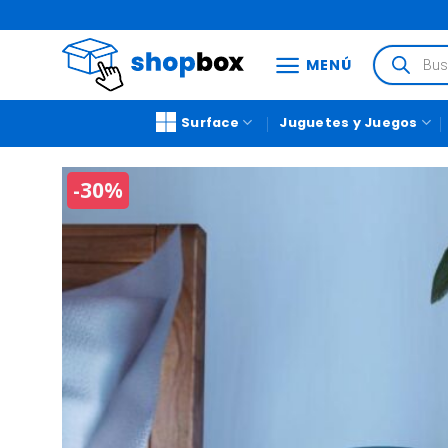
MENÚ
Surface
Juguetes y Juegos
-30%