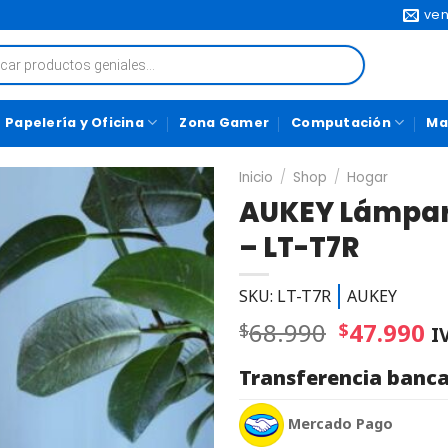
ven
Papelería y Oficina
Zona Gamer
Computación
Ma
Inicio
/
Shop
/
Hogar
AUKEY Lámpara
– LT-T7R
SKU: LT-T7R
AUKEY
68.990
47.990
$
$
I
Transferencia banca
Mercado Pago