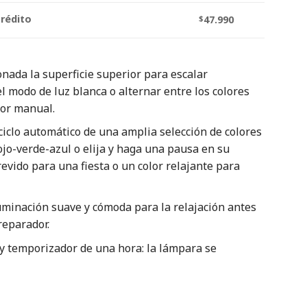
crédito
$
47.990
ada la superficie superior para escalar
l modo de luz blanca o alternar entre los colores
lor manual.
ciclo automático de una amplia selección de colores
ojo-verde-azul o elija y haga una pausa en su
trevido para una fiesta o un color relajante para
uminación suave y cómoda para la relajación antes
reparador.
y temporizador de una hora: la lámpara se