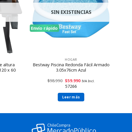
SIN EXISTENCIAS
Envío rápido
HOGAR
e altura
Bestway Piscina Redonda Fácil Armado
20 ​​x 60
3.05x76cm Azul
$
98.990
$
59.990
IVA Incl.
57266
Leer más