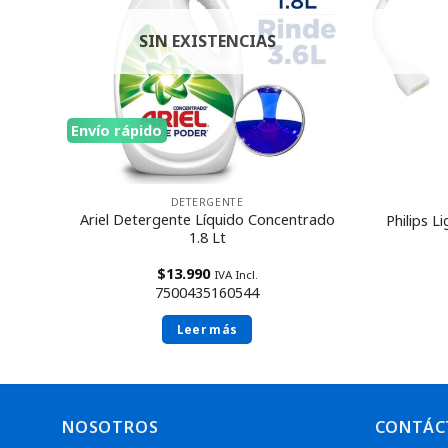
SIN EXISTENCIAS
Envío rápido
DETERGENTE
il de
Ariel Detergente Líquido Concentrado
Philips L
1.8 Lt
$
13.990
IVA Incl.
7500435160544
Leer más
NOSOTROS
CONTÁC