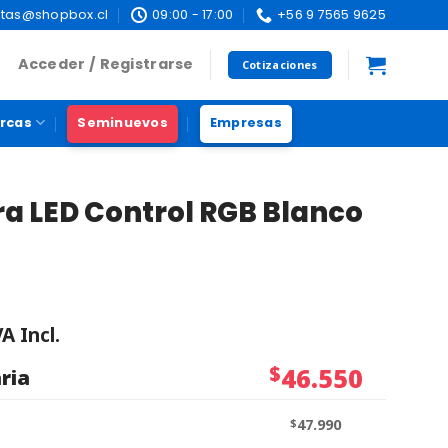
tas@shopbox.cl
09:00 - 17:00
+56 9 7565 9625
Acceder / Registrarse
Cotizaciones
rcas
Seminuevos
Empresas
 LED Control RGB Blanco
VA Incl.
$
46.550
ria
$
47.990