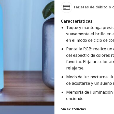
Tarjetas de débito o 
Características:
Toque y mantenga presion
suavemente el brillo en e
en el modo de ciclo de co
Pantalla RGB: realice un 
del espectro de colores r
favorito. Elija un color a
relajarse.
Modo de luz nocturna: il
de acostarse y un sueño 
Memoria de iluminación 
enciende
Sin existencias