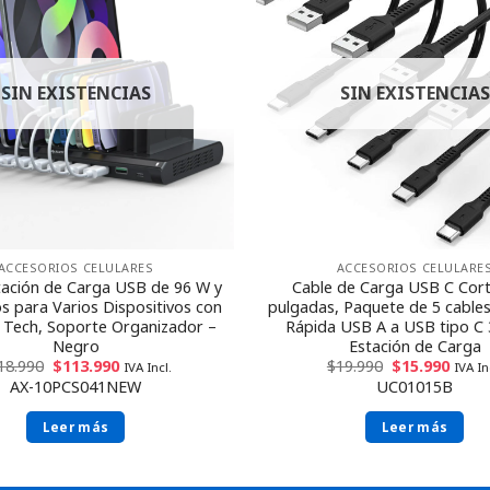
SIN EXISTENCIAS
SIN EXISTENCIAS
ACCESORIOS CELULARES
ACCESORIOS CELULARE
tación de Carga USB de 96 W y
Cable de Carga USB C Cort
s para Varios Dispositivos con
pulgadas, Paquete de 5 cable
 Tech, Soporte Organizador –
Rápida USB A a USB tipo C 
Negro
Estación de Carga
18.990
$
113.990
$
19.990
$
15.990
IVA Incl.
IVA In
AX-10PCS041NEW
UC01015B
Leer más
Leer más