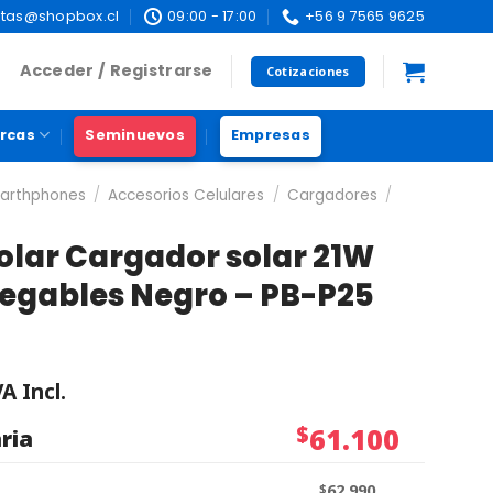
tas@shopbox.cl
09:00 - 17:00
+56 9 7565 9625
Acceder / Registrarse
Cotizaciones
rcas
Seminuevos
Empresas
marthphones
/
Accesorios Celulares
/
Cargadores
/
olar Cargador solar 21W
legables Negro – PB-P25
VA Incl.
$
61.100
ria
$
62.990