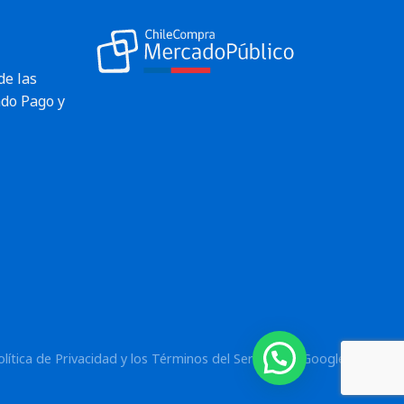
de las
do Pago y
¿Necesitas ayuda?
olítica de Privacidad
y los
Términos del Servicio
de Google.