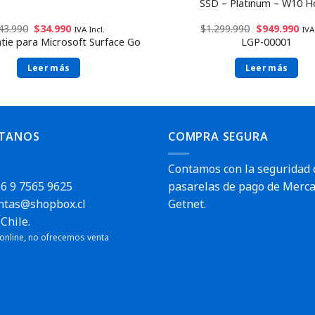
SSD – Platinum – W10 
43.990
$
34.990
$
1.299.990
$
949.990
IVA Incl.
IVA
ntie para Microsoft Surface Go
LGP-00001
Leer más
Leer más
TANOS
COMPRA SEGURA
Contamos con la seguridad 
6 9 7565 9625
pasarelas de pago de Merca
ntas@shopbox.cl
Getnet.
Chile.
 online, no ofrecemos venta