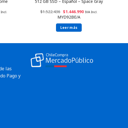
Home
512 GB SSD – Español – Space Gray
$
1.522.436
$
1.446.990
 Incl.
IVA Incl.
MYD92BE/A
Leer más
de las
do Pago y