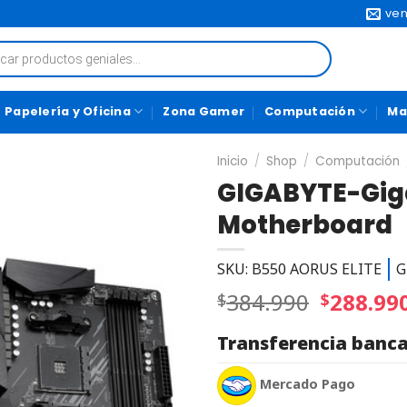
ven
Papelería y Oficina
Zona Gamer
Computación
Ma
Inicio
/
Shop
/
Computación
GIGABYTE-Gig
Motherboard
SKU: B550 AORUS ELITE
G
384.990
288.99
$
$
Transferencia banca
Mercado Pago