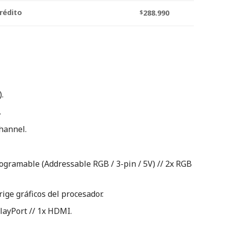
rédito
$
288.990
.
.
hannel.
gramable (Addressable RGB / 3-pin / 5V) // 2x RGB
rige gráficos del procesador.
layPort // 1x HDMI.