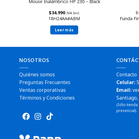
Mouse Inalámbrico HP 230 – Black
$
34.990
$
IVA Incl.
18H24AA#ABM
Funda Fi
Leer más
NOSOTROS
CONTÁC
Quiénes somos
Contacto
Preguntas Frecuentes
Celular:
5
Ventas corporativas
Email:
ve
Términos y Condiciones
Santiago, 
(Sólo tienda
presencial).