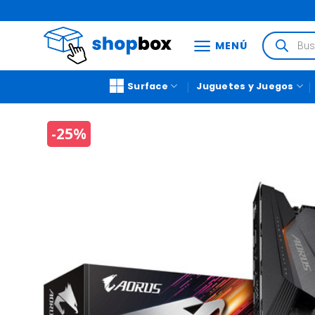
MENÚ
Surface
Juguetes y Juegos
-25%