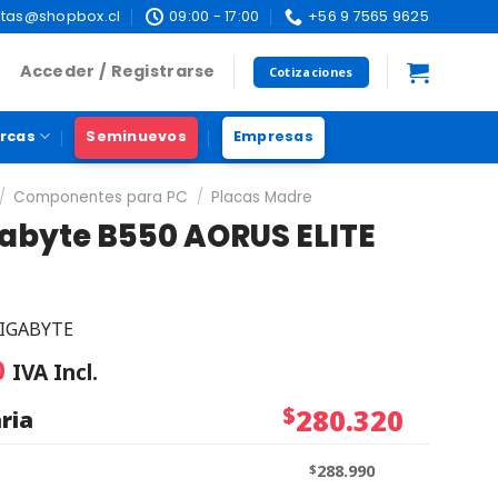
tas@shopbox.cl
09:00 - 17:00
+56 9 7565 9625
Acceder / Registrarse
Cotizaciones
rcas
Seminuevos
Empresas
/
Componentes para PC
/
Placas Madre
abyte B550 AORUS ELITE
IGABYTE
0
IVA Incl.
$
280.320
ria
$
288.990