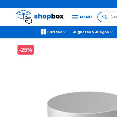
MENÚ
Surface
Juguetes y Juegos
-25%