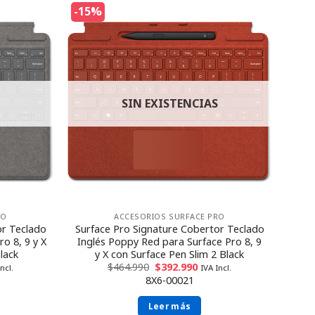
-15%
SIN EXISTENCIAS
RO
ACCESORIOS SURFACE PRO
or Teclado
Surface Pro Signature Cobertor Teclado
ro 8, 9 y X
Inglés Poppy Red para Surface Pro 8, 9
lack
y X con Surface Pen Slim 2 Black
$
464.990
$
392.990
ncl.
IVA Incl.
8X6-00021
Leer más