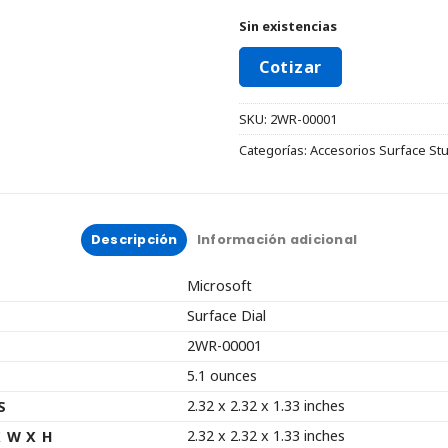
Sin existencias
Cotizar
SKU:
2WR-00001
Categorías:
Accesorios Surface St
Descripción
Información adicional
Microsoft
Surface Dial
2WR-00001
5.1 ounces
2.32 x 2.32 x 1.33 inches
S
2.32 x 2.32 x 1.33 inches
 W X H