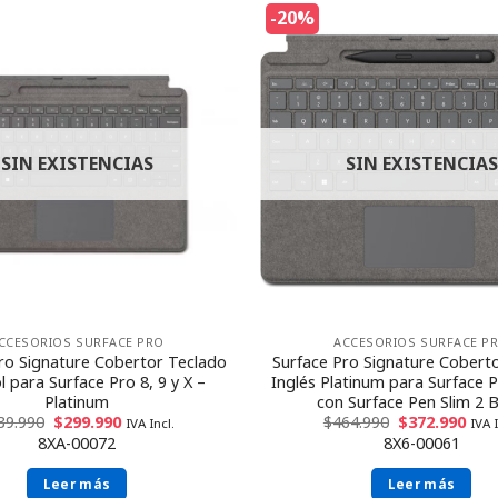
-20%
SIN EXISTENCIAS
SIN EXISTENCIAS
CCESORIOS SURFACE PRO
ACCESORIOS SURFACE P
ro Signature Cobertor Teclado
Surface Pro Signature Cobert
 para Surface Pro 8, 9 y X –
Inglés Platinum para Surface P
Platinum
con Surface Pen Slim 2 B
39.990
$
299.990
$
464.990
$
372.990
IVA Incl.
IVA I
8XA-00072
8X6-00061
Leer más
Leer más