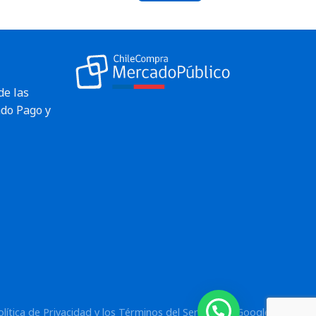
de las
do Pago y
¿Necesitas ayuda?
olítica de Privacidad
y los
Términos del Servicio
de Google.