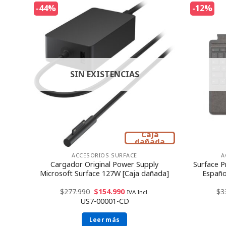
-44%
-12%
SIN EXISTENCIAS
Caja
dañada
ACCESORIOS SURFACE
A
clado
Cargador Original Power Supply
Surface P
 –
Microsoft Surface 127W [Caja dañada]
Español
$
277.990
$
154.990
$
3
IVA Incl.
US7-00001-CD
Leer más