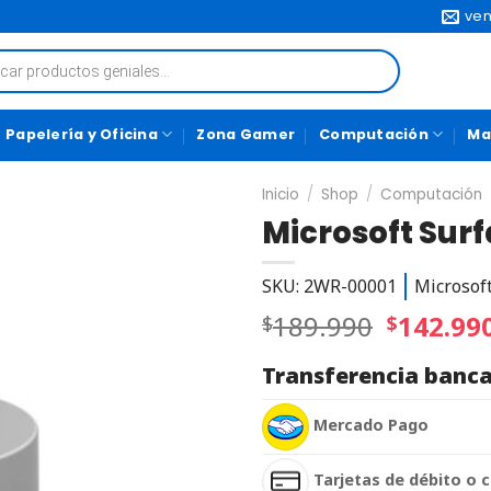
ven
Papelería y Oficina
Zona Gamer
Computación
Ma
Inicio
/
Shop
/
Computación
Microsoft Surf
SKU: 2WR-00001
Microsof
189.990
142.99
$
$
Transferencia banca
Mercado Pago
Tarjetas de débito o c