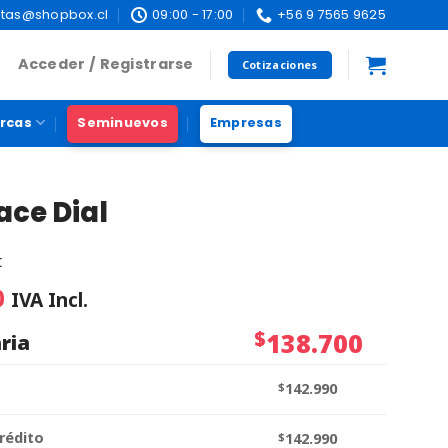
tas@shopbox.cl
09:00 - 17:00
+56 9 7565 9625
Acceder / Registrarse
Cotizaciones
rcas
Seminuevos
Empresas
ace Dial
t
0
IVA Incl.
$
138.700
ria
$
142.990
rédito
$
142.990