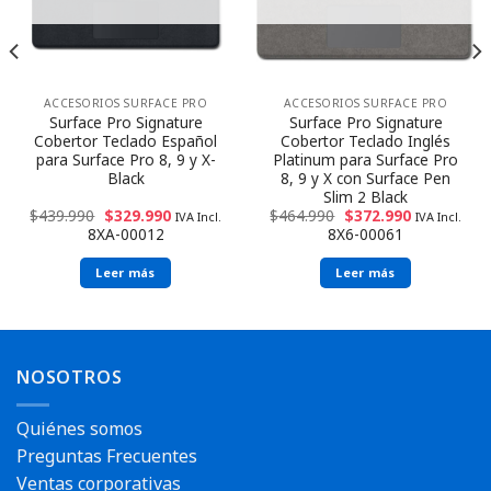
ACCESORIOS SURFACE PRO
ACCESORIOS SURFACE PRO
Surface Pro Signature
Surface Pro Signature
Cobertor Teclado Español
Cobertor Teclado Inglés
para Surface Pro 8, 9 y X-
Platinum para Surface Pro
Black
8, 9 y X con Surface Pen
Slim 2 Black
$
439.990
$
329.990
$
464.990
$
372.990
IVA Incl.
IVA Incl.
8XA-00012
8X6-00061
Leer más
Leer más
NOSOTROS
Quiénes somos
Preguntas Frecuentes
Ventas corporativas