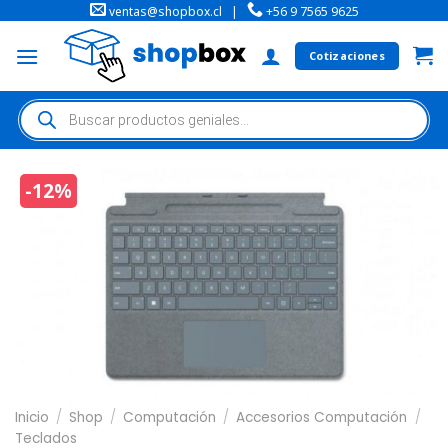
ventas@shopbox.cl
|
+56 9 7565 9625
Cotizaciones
-12%
Inicio
/
Shop
/
Computación
/
Accesorios Computación
/
Teclados