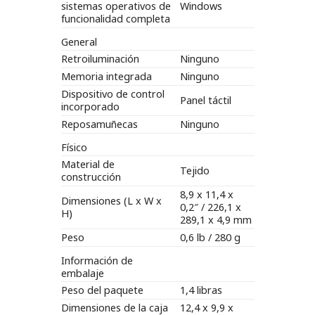
sistemas operativos de
Windows
funcionalidad completa
General
Retroiluminación
Ninguno
Memoria integrada
Ninguno
Dispositivo de control
Panel táctil
incorporado
Reposamuñecas
Ninguno
Físico
Material de
Tejido
construcción
8,9 x 11,4 x
Dimensiones (L x W x
0,2″ / 226,1 x
H)
289,1 x 4,9 mm
Peso
0,6 lb / 280 g
Información de
embalaje
Peso del paquete
1,4 libras
Dimensiones de la caja
12,4 x 9,9 x