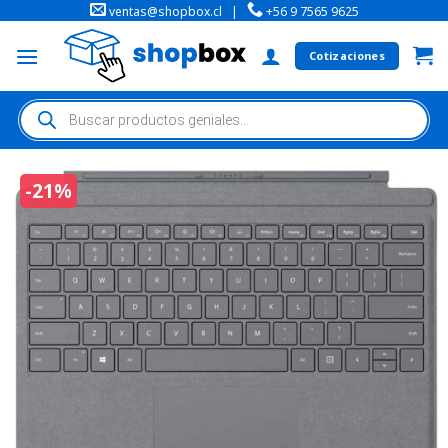
ventas@shopbox.cl
|
+56 9 7565 9625
Cotizaciones
-21%