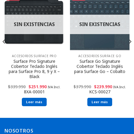
SIN EXISTENCIAS
SIN EXISTENCIAS
ACCESORIOS SURFACE PRO
ACCESORIOS SURFACE GO
Surface Pro Signature
Surface Go Signature
Cobertor Teclado Inglés
Cobertor Teclado Inglés
para Surface Pro 8, 9 y X –
para Surface Go – Cobalto
Black
$
339.990
$
251.990
$
379.990
$
239.990
IVA Incl.
IVA Incl.
8XA-00001
KCS-00027
Leer más
Leer más
NOSOTROS