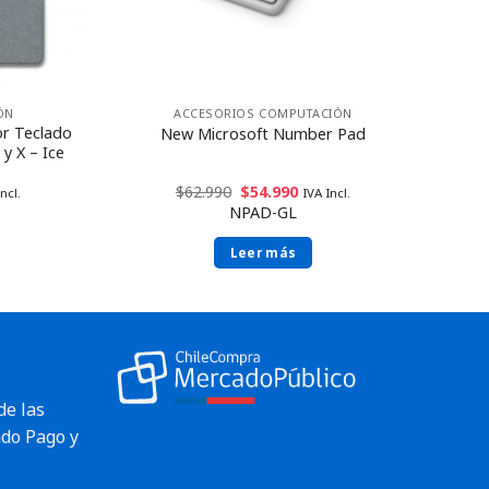
ACCESORIOS COMPUTACIÓN
ÓN
or Teclado
New Microsoft Number Pad
y X – Ice
$
62.990
$
54.990
IVA Incl.
ncl.
NPAD-GL
Leer más
de las
do Pago y