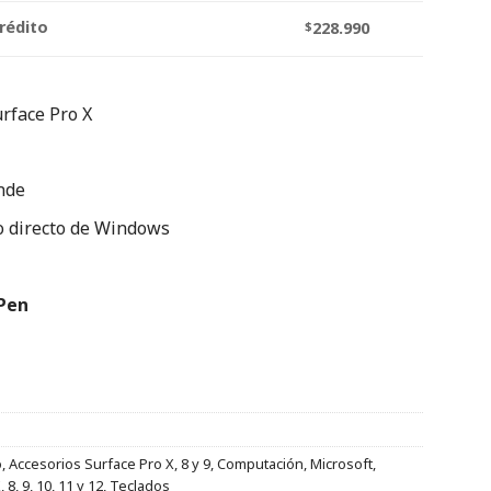
rédito
$
228.990
urface Pro X‎
nde‎
so directo de Windows
Pen
o
,
Accesorios Surface Pro X, 8 y 9
,
Computación
,
Microsoft
,
8, 9, 10, 11 y 12
,
Teclados