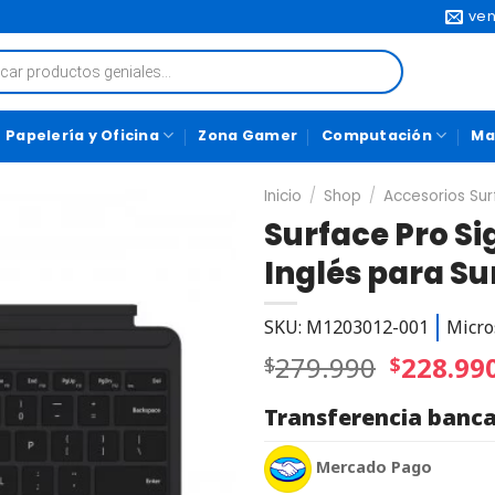
ven
Papelería y Oficina
Zona Gamer
Computación
Ma
Inicio
/
Shop
/
Accesorios Su
Surface Pro S
Inglés para Sur
SKU: M1203012-001
Micro
279.990
228.99
$
$
Transferencia banca
Mercado Pago