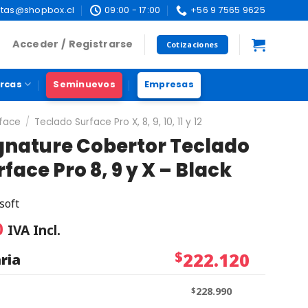
tas@shopbox.cl
09:00 - 17:00
+56 9 7565 9625
Acceder / Registrarse
Cotizaciones
rcas
Seminuevos
Empresas
rface
/
Teclado Surface Pro X, 8, 9, 10, 11 y 12
ignature Cobertor Teclado
face Pro 8, 9 y X – Black
soft
0
IVA Incl.
$
222.120
ria
$
228.990