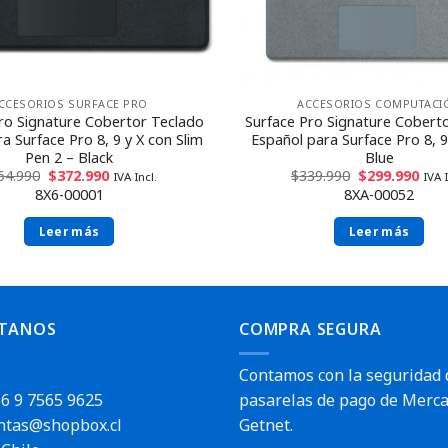
CCESORIOS SURFACE PRO
ACCESORIOS COMPUTACI
ro Signature Cobertor Teclado
Surface Pro Signature Cobert
ra Surface Pro 8, 9 y X con Slim
Español para Surface Pro 8, 9 
Pen 2 – Black
Blue
64.990
$
372.990
$
339.990
$
299.990
IVA Incl.
IVA I
8X6-00001
8XA-00052
Leer más
Leer más
TANOS
COMPRA SEGURA
Contamos con la seguridad 
6 9 7565 9625
pasarelas de pago de Merca
ntas@shopbox.cl
Getnet.