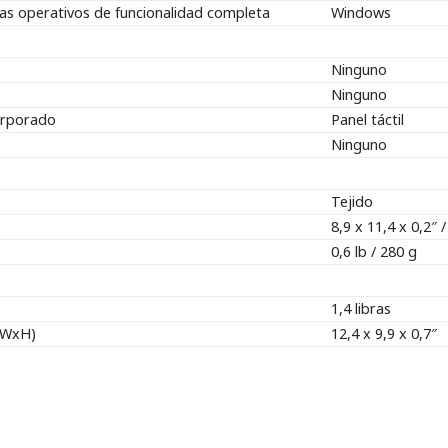
as operativos de funcionalidad completa
Windows
Ninguno
Ninguno
corporado
Panel táctil
Ninguno
Tejido
8,9 x 11,4 x 0,2″
0,6 lb / 280 g
1,4 libras
xWxH)
12,4 x 9,9 x 0,7″