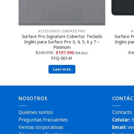
ACCESORIOS SURFACE PRO
A
clado
Surface Pro Signature Cobertor Teclado
Surface P
 –
Inglés para Surface Pro 3, 4, 5, 6 y 7 –
Ingles pa
Platinum
$
249.990
$
197.990
$
4
IVA Incl.
FFQ-00141
Leer más
NOSOTROS
CONTÁC
Quiénes somos
Contacto
Preguntas Frecuentes
Celular:
5
Ventas corporativas
Email:
ve