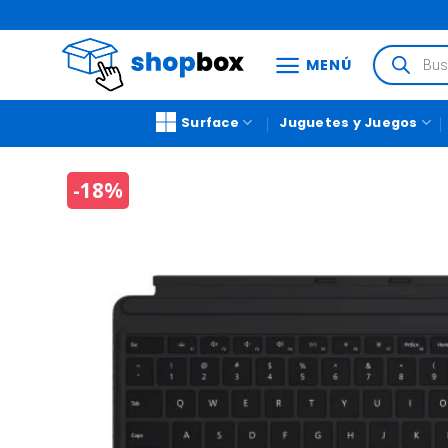
MENÚ
Surface
Juguetes y Juegos
-18%