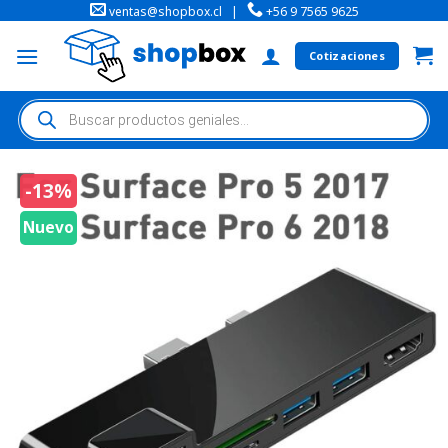
ventas@shopbox.cl
|
+56 9 7565 9625
Cotizaciones
-13%
Nuevo