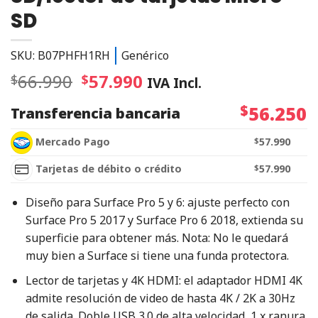
SD
SKU: B07PHFH1RH
Genérico
66.990
57.990
$
$
IVA Incl.
$
56.250
Transferencia bancaria
Mercado Pago
$
57.990
Tarjetas de débito o crédito
$
57.990
Diseño para Surface Pro 5 y 6: ajuste perfecto con
Surface Pro 5 2017 y Surface Pro 6 2018, extienda su
superficie para obtener más. Nota: No le quedará
muy bien a Surface si tiene una funda protectora.
Lector de tarjetas y 4K HDMI: el adaptador HDMI 4K
admite resolución de video de hasta 4K / 2K a 30Hz
de salida. Doble USB 3.0 de alta velocidad, 1 x ranura