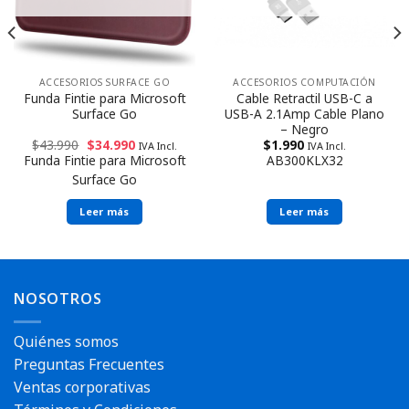
ACCESORIOS SURFACE GO
ACCESORIOS COMPUTACIÓN
Funda Fintie para Microsoft
Cable Retractil USB-C a
Surface Go
USB-A 2.1Amp Cable Plano
– Negro
$
43.990
$
34.990
$
1.990
IVA Incl.
IVA Incl.
Funda Fintie para Microsoft
AB300KLX32
Surface Go
Leer más
Leer más
NOSOTROS
Quiénes somos
Preguntas Frecuentes
Ventas corporativas