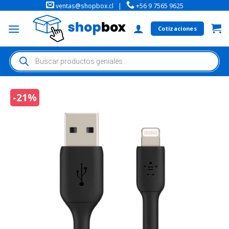
ventas@shopbox.cl
|
+56 9 7565 9625
Cotizaciones
-21%