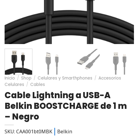
Inicio
/
Shop
/
Celulares y Smarthphones
/
Accesorios
Celulares
/
Cables
Cable Lightning a USB-A
Belkin BOOSTCHARGE de 1 m
– Negro
SKU: CAA001bt0MBK
Belkin