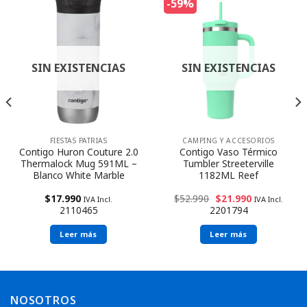
-59%
SIN EXISTENCIAS
SIN EXISTENCIAS
FIESTAS PATRIAS
CAMPING Y ACCESORIOS
Contigo Huron Couture 2.0
Contigo Vaso Térmico
Thermalock Mug 591ML –
Tumbler Streeterville
Blanco White Marble
1182ML Reef
$
17.990
$
52.990
$
21.990
IVA Incl.
IVA Incl.
2110465
2201794
Leer más
Leer más
Envío rápido
NOSOTROS