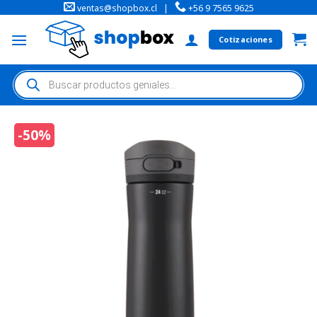
ventas@shopbox.cl
|
+56 9 7565 9625
Cotizaciones
-50%