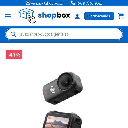
ventas@shopbox.cl
|
+56 9 7565 9625
Cotizaciones
-41%