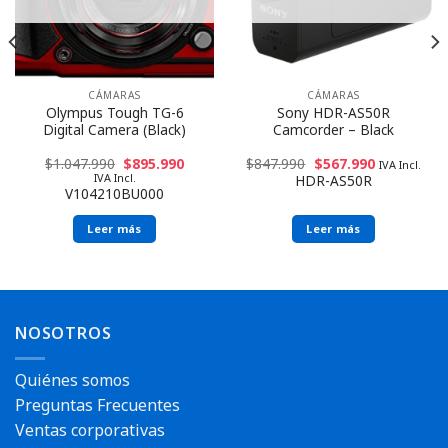
CÁMARAS
CÁMARAS
Olympus Tough TG-6
Sony HDR-AS50R
Digital Camera (Black)
Camcorder – Black
$
1.047.990
$
895.990
$
847.990
$
567.990
IVA Incl.
IVA Incl.
HDR-AS50R
V104210BU000
Leer más
Leer más
NOSOTROS
Quiénes somos
Preguntas Frecuentes
Ventas corporativas