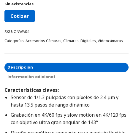
Sin existencias
Cotizar
SKU:
ONWA04
Categorías:
Accesorios Cámaras
,
Cámaras
,
Digitales
,
Videocámaras
Descripción
Información adicional
Características claves:
Sensor de 1/1.3 pulgadas con píxeles de 2.4 μm y
hasta 13.5 pasos de rango dinámico
Grabación en 4K/60 fps y slow motion en 4K/120 fps
con objetivo ultra gran angular de 143°
Diseño magnético y compacto para montaje flexible