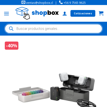
ventas@shopbox.cl
|
+56 9 7565 9625
Cotizaciones
-40%