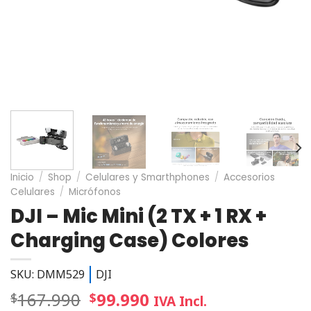
Inicio
/
Shop
/
Celulares y Smarthphones
/
Accesorios
Celulares
/
Micrófonos
DJI – Mic Mini (2 TX + 1 RX +
Charging Case) Colores
SKU: DMM529
DJI
167.990
99.990
$
$
IVA Incl.