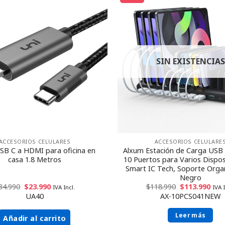
SIN EXISTENCIAS
ACCESORIOS CELULARES
ACCESORIOS CELULARE
SB C a HDMI para oficina en
Alxum Estación de Carga USB 
casa 1.8 Metros
10 Puertos para Varios Dispos
Smart IC Tech, Soporte Orga
Negro
34.990
$
23.990
$
118.990
$
113.990
IVA Incl.
IVA I
UA40
AX-10PCS041NEW
Leer más
Añadir al carrito