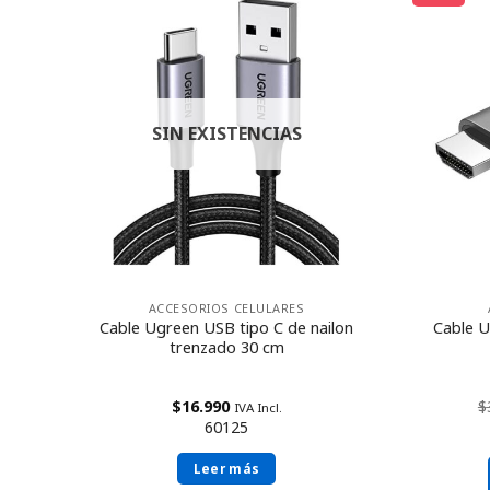
SIN EXISTENCIAS
ACCESORIOS CELULARES
on
Cable Ugreen USB tipo C de nailon
Cable U
os
trenzado 30 cm
$
16.990
$
IVA Incl.
60125
Leer más