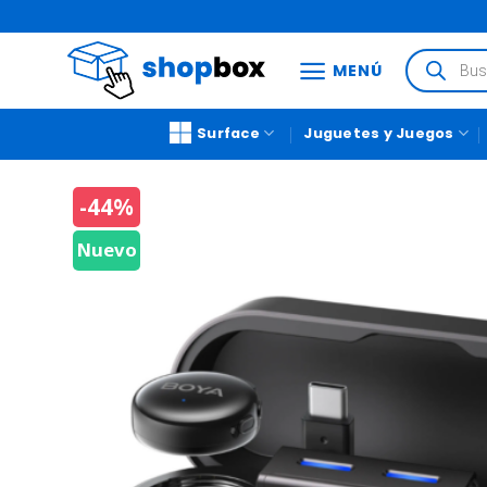
MENÚ
Surface
Juguetes y Juegos
-44%
Nuevo