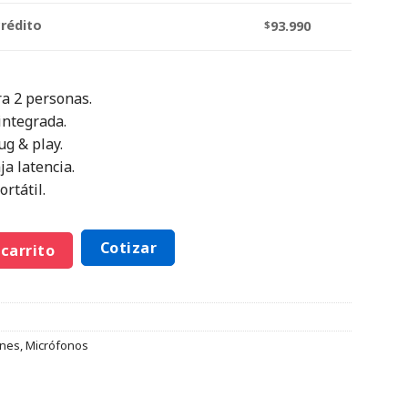
crédito
$
93.990
ra 2 personas.
integrada.
ug & play.
a latencia.
rtátil.
Cotizar
 carrito
ones
,
Micrófonos