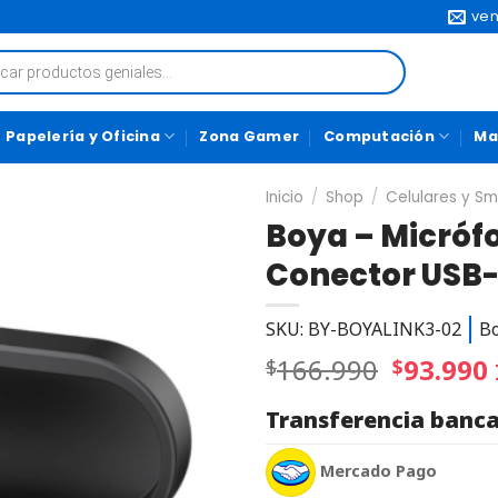
ven
Papelería y Oficina
Zona Gamer
Computación
Ma
Inicio
/
Shop
/
Celulares y S
Boya – Micrófo
Conector USB
SKU: BY-BOYALINK3-02
B
166.990
93.990
$
$
Transferencia banca
Mercado Pago