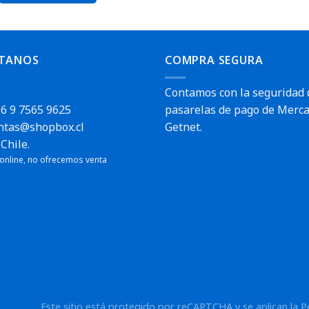
TANOS
COMPRA SEGURA
Contamos con la seguridad 
6 9 7565 9625
pasarelas de pago de Merca
ntas@shopbox.cl
Getnet.
Chile.
 online, no ofrecemos venta
pido
Este sitio está protegido por reCAPTCHA y se aplican la
P