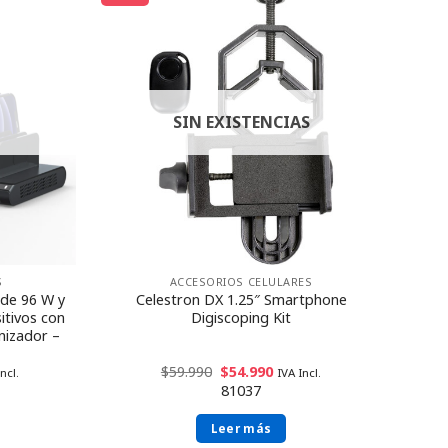
SIN EXISTENCIAS
S
ACCESORIOS CELULARES
de 96 W y
Celestron DX 1.25″ Smartphone
itivos con
Digiscoping Kit
nizador –
$
59.990
$
54.990
ncl.
IVA Incl.
81037
Leer más