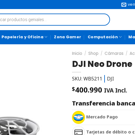
ven
Papelería y Oficina
Zona Gamer
Computación
Ma
Inicio
/
Shop
/
Cámaras
/
Ac
DJI Neo Drone
SKU: WB5211
DJI
400.990
$
IVA Incl.
Transferencia banca
Mercado Pago
Tarjetas de débito o c