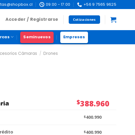
tas@shopbox.cl
09:00 - 17:00
+56 9 7565 9625
Acceder / Registrarse
Cotizaciones
rcas
Seminuevos
Empresas
cesorios Cámaras
/
Drones
$
388.960
ria
$
400.990
rédito
$
400.990