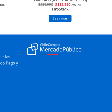
$
239.990
$
182.990
ncl.
IVA Incl.
HP550MR
Leer más
de las
do Pago y