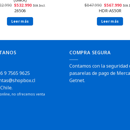
22.990
$
532.990
$
847.990
$
567.990
IVA Incl.
IVA I
26506
HDR-AS50R
Leer más
Leer más
TANOS
COMPRA SEGURA
Contamos con la seguridad 
6 9 7565 9625
pasarelas de pago de Merca
ntas@shopbox.cl
Getnet.
Chile.
 online, no ofrecemos venta