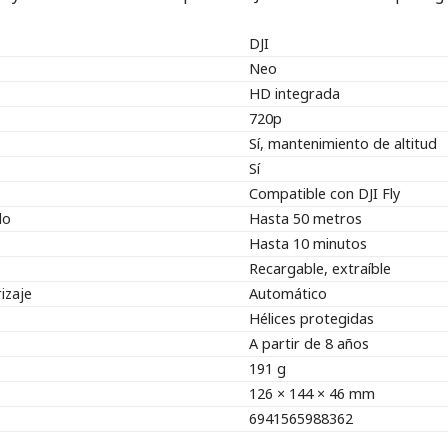
DJI
Neo
HD integrada
720p
Sí, mantenimiento de altitud
Sí
Compatible con DJI Fly
lo
Hasta 50 metros
Hasta 10 minutos
Recargable, extraíble
izaje
Automático
Hélices protegidas
A partir de 8 años
191 g
126 × 144 × 46 mm
6941565988362