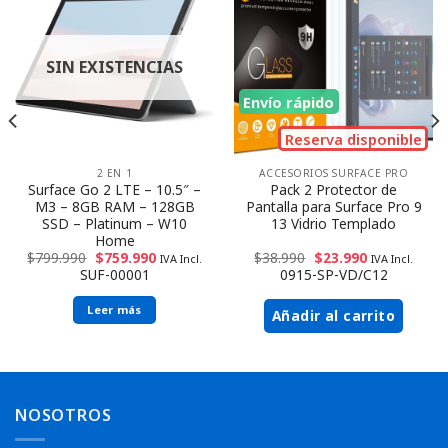
SIN EXISTENCIAS
Envío rápido
Reserva disponible
2 EN 1
ACCESORIOS SURFACE PRO
Surface Go 2 LTE – 10.5″ –
Pack 2 Protector de
M3 – 8GB RAM – 128GB
Pantalla para Surface Pro 9
SSD – Platinum – W10
13 Vidrio Templado
Home
$
799.990
$
759.990
$
38.990
$
23.990
IVA Incl.
IVA Incl.
SUF-00001
0915-SP-VD/C12
Leer más
Añadir al carrito
NOSOTROS