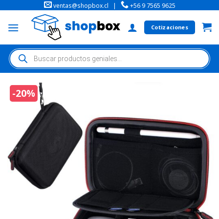
ventas@shopbox.cl
|
+56 9 7565 9625
Cotizaciones
-20%