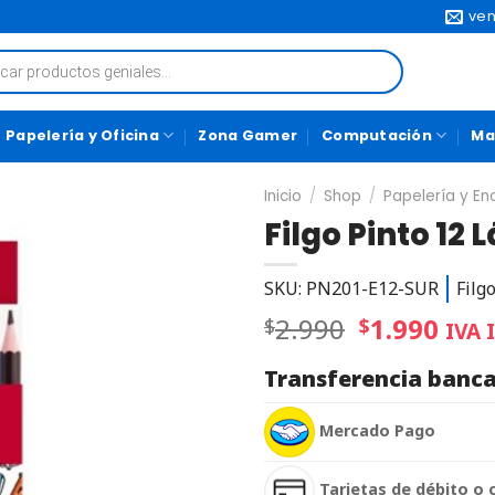
ven
Papelería y Oficina
Zona Gamer
Computación
Ma
Inicio
/
Shop
/
Papelería y E
Filgo Pinto 12 
SKU: PN201-E12-SUR
Filg
2.990
1.990
$
$
IVA I
Transferencia banca
Mercado Pago
Tarjetas de débito o 