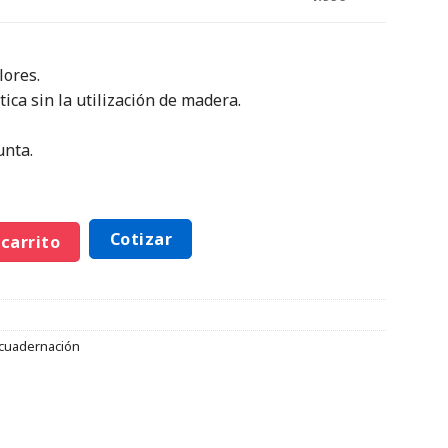
lores.
tica sin la utilización de madera.
unta.
Cotizar
 carrito
ncuadernación