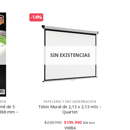
-14%
SIN EXISTENCIAS
CIÓN
PAPELERÍA Y ENCUADERNACIÓN
mil de 5
Telon Mural de 2,13 x 2,13 mts –
×368 mm –
Quartet
$
228.990
$
195.990
IVA Incl.
VW84