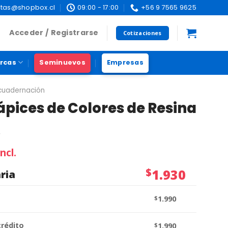
tas@shopbox.cl
09:00 - 17:00
+56 9 7565 9625
Acceder / Registrarse
Cotizaciones
rcas
Seminuevos
Empresas
ncuadernación
Lápices de Colores de Resina
o
ncl.
$
1.930
ria
$
1.990
crédito
$
1.990