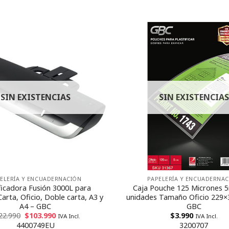
SIN EXISTENCIAS
SIN EXISTENCIAS
ELERÍA Y ENCUADERNACIÓN
PAPELERÍA Y ENCUADERNA
ificadora Fusión 3000L para
Caja Pouche 125 Micrones 5
rta, Oficio, Doble carta, A3 y
unidades Tamaño Oficio 229
A4 – GBC
GBC
22.990
$
103.990
$
3.990
IVA Incl.
IVA Incl.
4400749EU
3200707