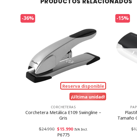
PRODUCTOS RELACIONADOS
-36%
-15%
Reserva disponible
¡Ultima unidad!
CORCHETERAS
PAP
e –
Corchetera Metálica E109 Swingline –
Plast
Gris
Tamaño Ca
$
24.990
$
15.990
$
1
IVA Incl.
P6775