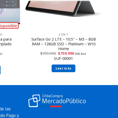
isponible
RO
2 EN 1
la para
Surface Go 2 LTE – 10.5″ – M3 – 8GB
emplado
RAM – 128GB SSD – Platinum – W10
Home
$
799.990
$
759.990
cl.
IVA Incl.
SUF-00001
Leer más
de las
do Pago y