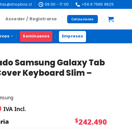
tas@shopbox.cl
09:00 - 17:00
+56 9 7565 9625
Acceder / Registrarse
Cotizaciones
rcas
Seminuevos
Empresas
lado Samsung Galaxy Tab
Cover Keyboard Slim –
msung
0
IVA Incl.
$
242.490
ria