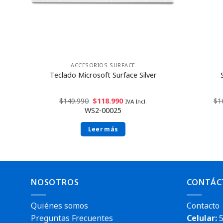
ACCESORIOS SURFACE
clado
Teclado Microsoft Surface Silver
ña
$
149.990
$
118.990
$
1
IVA Incl.
WS2-00025
Leer más
NOSOTROS
CONTÁC
Quiénes somos
Contacto
Preguntas Frecuentes
Celular:
5