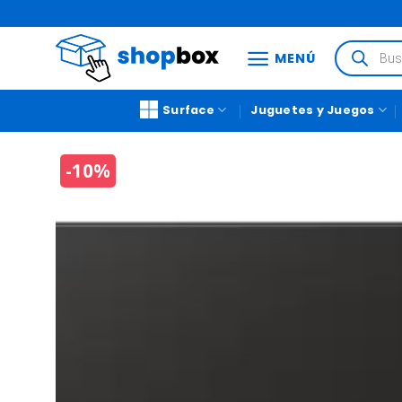
MENÚ
Surface
Juguetes y Juegos
-10%