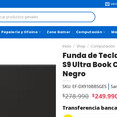
ven
Papelería y Oficina
Zona Gamer
Computación
Ma
Inicio
/
Shop
/
Computación
Funda de Tec
S9 Ultra Book 
Negro
SKU: EF-DX910BBSGES
Sa
278.990
249.99
$
$
Transferencia banca