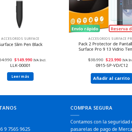
Envío rápido
Reserva d
ACCESORIOS SURFACE
ACCESORIOS SURFACE P
Pack 2 Protector de Pantal
Surface Slim Pen Black
Surface Pro 9 13 Vidrio T
64.990
$
149.990
$
38.990
$
23.990
IVA Incl.
IVA In
LLK-00001
0915-SP-VD/C12
Leer más
Añadir al carrito
TANOS
COMPRA SEGURA
Contamos con la seguridad 
6 9 7565 9625
pasarelas de pago de Merca