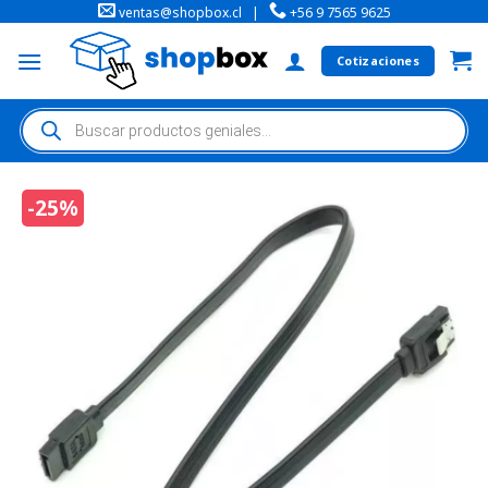
ventas@shopbox.cl
|
+56 9 7565 9625
Cotizaciones
-25%