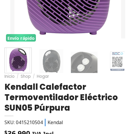
Envío rápido
Inicio
/
Shop
/
Hogar
Kendall Calefactor
Termoventilador Eléctrico
SUN05 Púrpura
SKU: 0415210504
Kendal
36.990
$
IVA Incl.