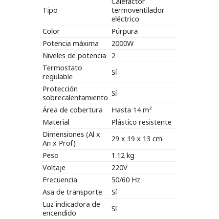
Calefactor
Tipo
termoventilador
eléctrico
Color
Púrpura
Potencia máxima
2000W
Niveles de potencia
2
Termostato
Sí
regulable
Protección
Sí
sobrecalentamiento
Área de cobertura
Hasta 14 m²
Material
Plástico resistente
Dimensiones (Al x
29 x 19 x 13 cm
An x Prof)
Peso
1.12 kg
Voltaje
220V
Frecuencia
50/60 Hz
Asa de transporte
Sí
Luz indicadora de
Sí
encendido