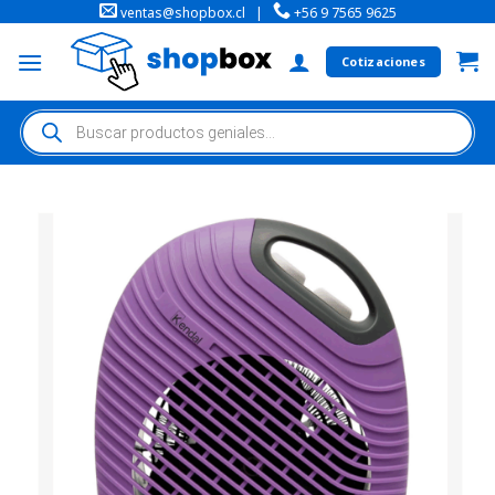
ventas@shopbox.cl
|
+56 9 7565 9625
Cotizaciones