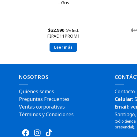
360
– Gris
para
 de
itor
$
1
$
32.990
IVA Incl.
FIPAD11PROM1
Leer más
NOSOTROS
CONTÁC
Quiénes somos
Contacto
Preguntas Frecuentes
Celular:
5
Ventas corporativas
Email:
ve
Términos y Condiciones
Santiago, 
(Sólo tienda
presencial).
Envío rápido