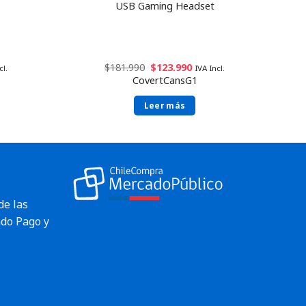
USB Gaming Headset
$
181.990
$
123.990
cl.
IVA Incl.
CovertCansG1
Leer más
de las
do Pago y