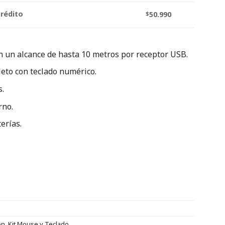
crédito
$
50.990
 un alcance de hasta 10 metros por receptor USB.
eto con teclado numérico.
s.
rno.
erías.
ón
,
Kit Mouse y Teclado