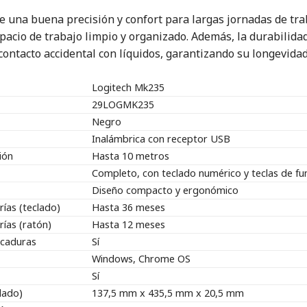
e una buena precisión y confort para largas jornadas de tra
acio de trabajo limpio y organizado. Además, la durabilidad 
ontacto accidental con líquidos, garantizando su longevidad
Logitech Mk235
29LOGMK235
Negro
Inalámbrica con receptor USB
ión
Hasta 10 metros
Completo, con teclado numérico y teclas de fu
Diseño compacto y ergonómico
ías (teclado)
Hasta 36 meses
ías (ratón)
Hasta 12 meses
icaduras
Sí
Windows, Chrome OS
Sí
lado)
137,5 mm x 435,5 mm x 20,5 mm