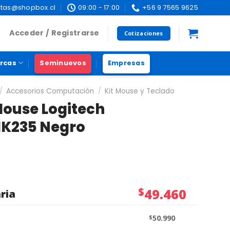
tas@shopbox.cl
09:00 - 17:00
+56 9 7565 9625
Acceder / Registrarse
Cotizaciones
rcas
Seminuevos
Empresas
/
Accesorios Computación
/
Kit Mouse y Teclado
Mouse Logitech
MK235 Negro
$
49.460
ria
$
50.990