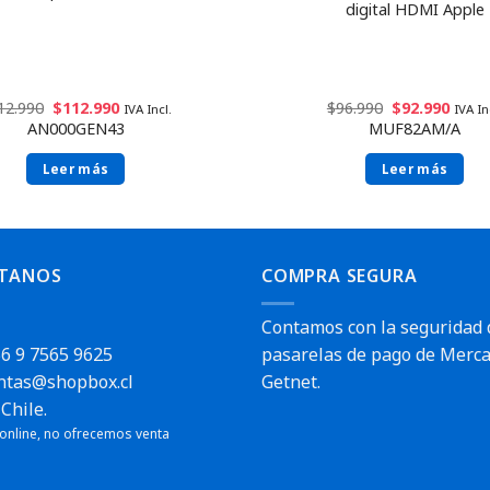
digital HDMI Apple
12.990
$
112.990
$
96.990
$
92.990
IVA Incl.
IVA In
AN000GEN43
MUF82AM/A
Leer más
Leer más
TANOS
COMPRA SEGURA
Contamos con la seguridad 
6 9 7565 9625
pasarelas de pago de Merca
ntas@shopbox.cl
Getnet.
Chile.
 online, no ofrecemos venta