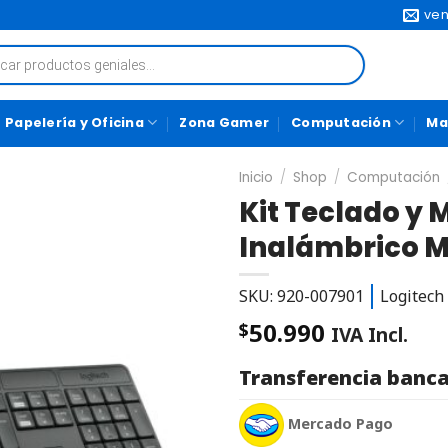
ven
Papelería y Oficina
Zona Gamer
Computación
Ma
Inicio
/
Shop
/
Computación
Kit Teclado y 
Inalámbrico 
SKU: 920-007901
Logitech
50.990
$
IVA Incl.
Transferencia banca
Mercado Pago