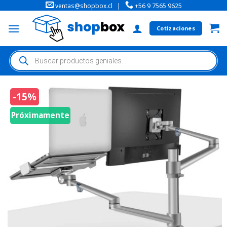
ventas@shopbox.cl
|
+56 9 7565 9625
Cotizaciones
-15%
Próximamente