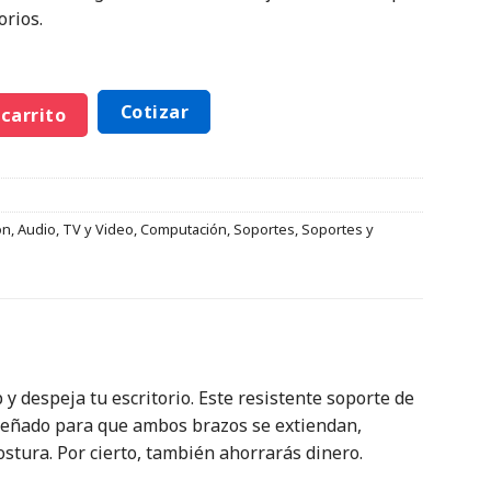
orios.
Cotizar
 carrito
ón
,
Audio, TV y Video
,
Computación
,
Soportes
,
Soportes y
 y despeja tu escritorio. Este resistente soporte de
iseñado para que ambos brazos se extiendan,
stura. Por cierto, también ahorrarás dinero.