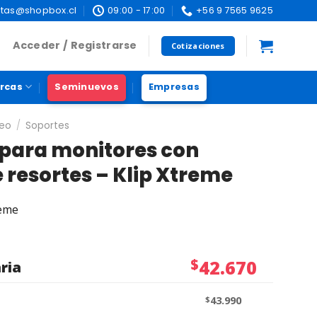
tas@shopbox.cl
09:00 - 17:00
+56 9 7565 9625
Acceder / Registrarse
Cotizaciones
rcas
Seminuevos
Empresas
deo
/
Soportes
 para monitores con
resortes – Klip Xtreme
reme
$
42.670
ria
$
43.990