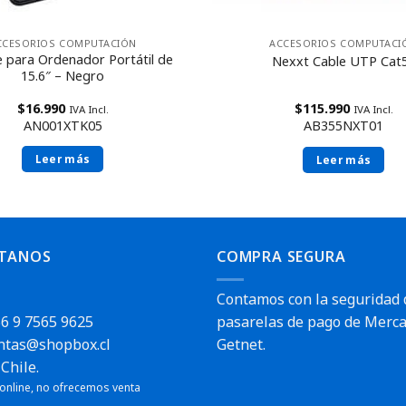
CCESORIOS COMPUTACIÓN
ACCESORIOS COMPUTACI
 para Ordenador Portátil de
Nexxt Cable UTP Cat
15.6″ – Negro
$
16.990
$
115.990
IVA Incl.
IVA Incl.
AN001XTK05
AB355NXT01
Leer más
Leer más
TANOS
COMPRA SEGURA
Contamos con la seguridad 
6 9 7565 9625
pasarelas de pago de Merca
ntas@shopbox.cl
Getnet.
Chile.
 online, no ofrecemos venta