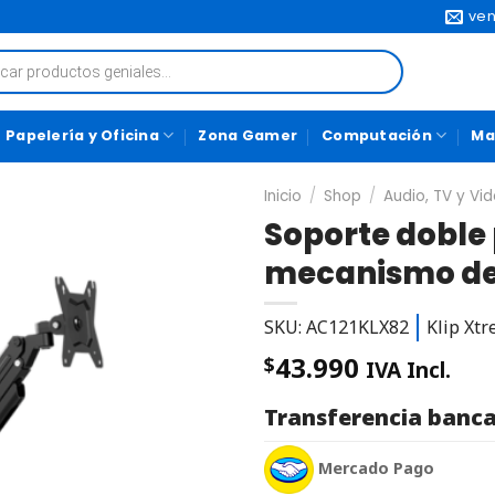
ven
Papelería y Oficina
Zona Gamer
Computación
Ma
Inicio
/
Shop
/
Audio, TV y Vi
Soporte doble
mecanismo de 
SKU: AC121KLX82
Klip Xt
43.990
$
IVA Incl.
Transferencia banca
Mercado Pago