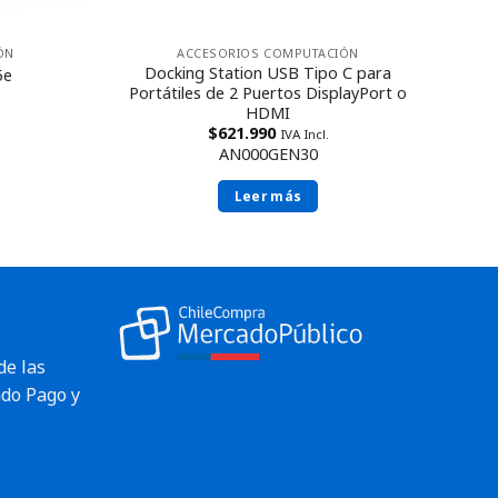
ACCESORIOS COMPUTACIÓN
ÓN
Docking Station USB Tipo C para
5e
Portátiles de 2 Puertos DisplayPort o
HDMI
$
621.990
IVA Incl.
AN000GEN30
Leer más
de las
do Pago y