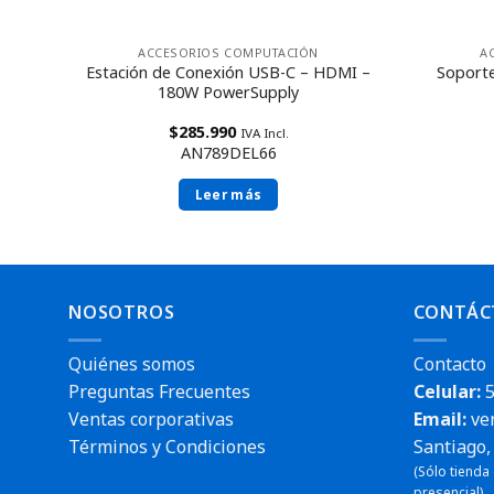
A
ACCESORIOS COMPUTACIÓN
Soporte
Estación de Conexión USB-C – HDMI –
HDMI
180W PowerSupply
$
285.990
IVA Incl.
AN789DEL66
Leer más
NOSOTROS
CONTÁC
Quiénes somos
Contacto
Preguntas Frecuentes
Celular:
5
Ventas corporativas
Email:
ve
Términos y Condiciones
Santiago, 
(Sólo tienda
presencial).