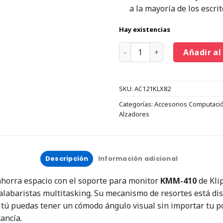
a la mayoría de los escrit
Hay existencias
Añadir al
SKU:
AC121KLX82
Categorías:
Accesorios Computaci
Alzadores
Descripción
Información adicional
 ahorra espacio con el soporte para monitor
KMM-410
de Klip
malabaristas multitasking. Su mecanismo de resortes está d
 tú puedas tener un cómodo ángulo visual sin importar tu po
ancía.