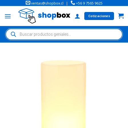
ventas@shopbox.cl
|
+56 9 7565 9625
Cotizaciones