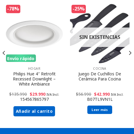
-78%
-25%
SIN EXISTENCIAS
Envío rápido
HOGAR
COCINA
Philips Hue 4″ Retrofit
Juego De Cuchillos De
Recessed Downlight –
Cerámica Para Cocina
White Ambiance
$
135.990
$
29.990
$
56.990
$
42.990
IVA Incl.
IVA Incl.
154567865797
B07TL9VN1L
Leer más
Añadir al carrito