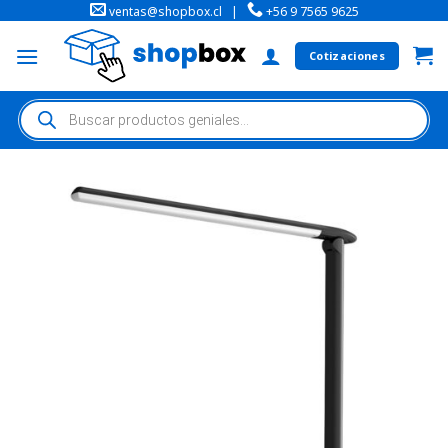
ventas@shopbox.cl
|
+56 9 7565 9625
Cotizaciones