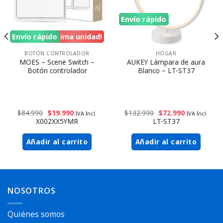
Envío rápido
Envío rápido
¡Ultima unidad!
BOTÓN CONTROLADOR
HOGAR
MOES – Scene Switch –
AUKEY Lámpara de aura
Botón controlador
Blanco – LT-ST37
$
84.990
$
19.990
$
132.990
$
72.990
IVA Incl.
IVA Incl.
X002XX5YMR
LT-ST37
Añadir al carrito
Añadir al carrito
NOSOTROS
Quiénes somos