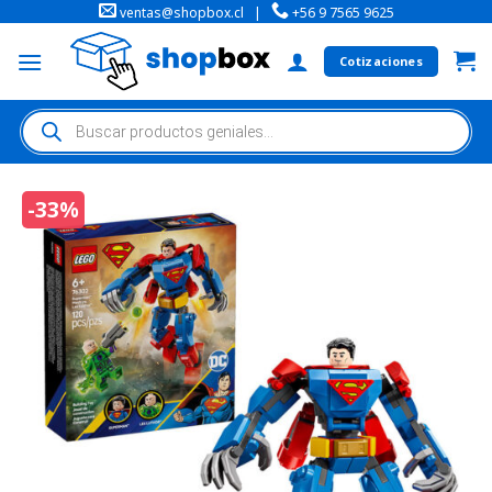
ventas@shopbox.cl
|
+56 9 7565 9625
Cotizaciones
-33%