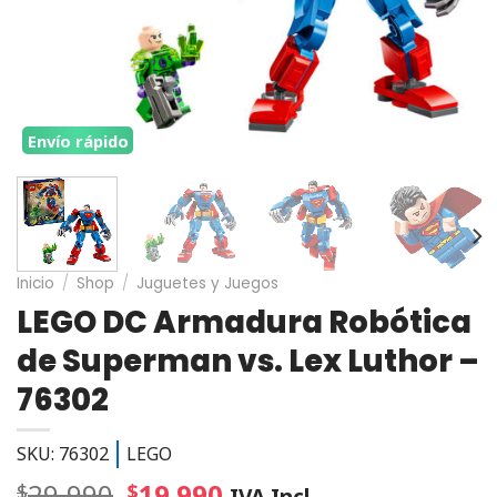
Envío rápido
Inicio
/
Shop
/
Juguetes y Juegos
LEGO DC Armadura Robótica
de Superman vs. Lex Luthor –
76302
SKU: 76302
LEGO
29.990
19.990
$
$
IVA Incl.