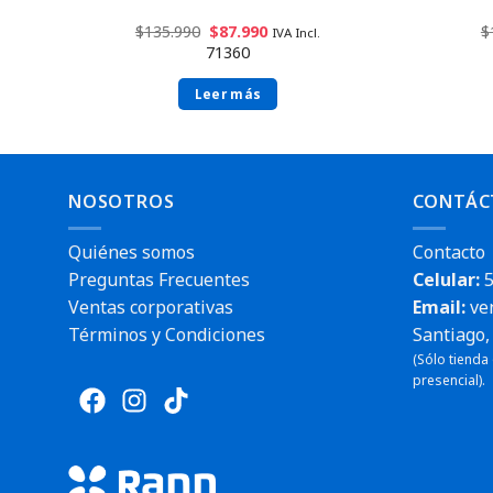
$
135.990
$
87.990
$
IVA Incl.
71360
Leer más
NOSOTROS
CONTÁC
Quiénes somos
Contacto
Preguntas Frecuentes
Celular:
5
Ventas corporativas
Email:
ve
Términos y Condiciones
Santiago, 
Envío rá
(Sólo tienda
Envío rápido
presencial).