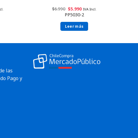
$
6.990
$
5.990
cl.
IVA Incl.
PP5030-2
Leer más
de las
do Pago y