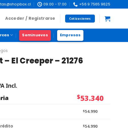
tas@shopbox.cl
09:00 - 17:00
+56 9 7565 9625
Acceder / Registrarse
Cotizaciones
rcas
Seminuevos
Empresas
egos
 – El Creeper – 21276
VA Incl.
$
53.340
ria
$
54.990
crédito
$
54.990