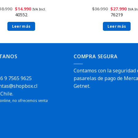
18.990
$
14.990
$
36.990
$
27.990
IVA Incl.
IVA In
40552
76219
Leer más
Leer más
TANOS
COMPRA SEGURA
Contamos con la seguridad 
6 9 7565 9625
pasarelas de pago de Merca
Envío rápido
ntas@shopbox.cl
Getnet.
Chile.
pido
 online, no ofrecemos venta