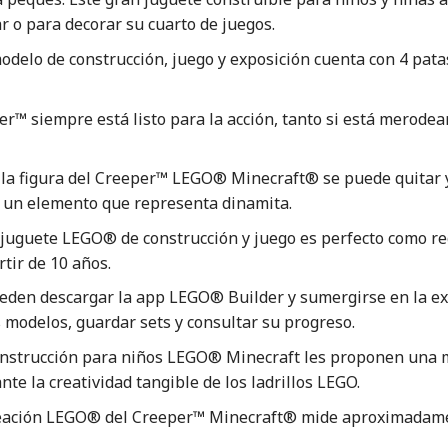
r o para decorar su cuarto de juegos.
odelo de construcción, juego y exposición cuenta con 4 pata
per™ siempre está listo para la acción, tanto si está merod
e la figura del Creeper™ LEGO® Minecraft® se puede quitar y,
y un elemento que representa dinamita.
juguete LEGO® de construcción y juego es perfecto como re
rtir de 10 años.
ueden descargar la app LEGO® Builder y sumergirse en la e
s modelos, guardar sets y consultar su progreso.
onstrucción para niños LEGO® Minecraft les proponen una ma
te la creatividad tangible de los ladrillos LEGO.
creación LEGO® del Creeper™ Minecraft® mide aproximadame