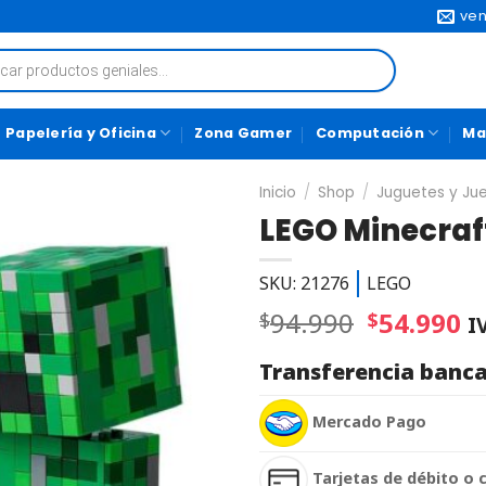
ven
Papelería y Oficina
Zona Gamer
Computación
Ma
Inicio
/
Shop
/
Juguetes y Ju
LEGO Minecraft
SKU: 21276
LEGO
94.990
54.990
$
$
I
Transferencia banca
Mercado Pago
Tarjetas de débito o 