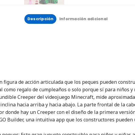
Descripción
Información adicional
figura de acción articulada que los peques pueden construi
al como regalo de cumpleaños o solo porque sí para niños y 
nfundible Creeper del videojuego Minecraft, mide aproximad
 inclina hacia arriba y hacia abajo. La parte frontal de la c
rior donde hay un Creeper con el diseño de la primera vers
 LEGO Builder, una intuitiva app que los constructores pueden
 peques: Este gran juguete construible para niños y niñas a 