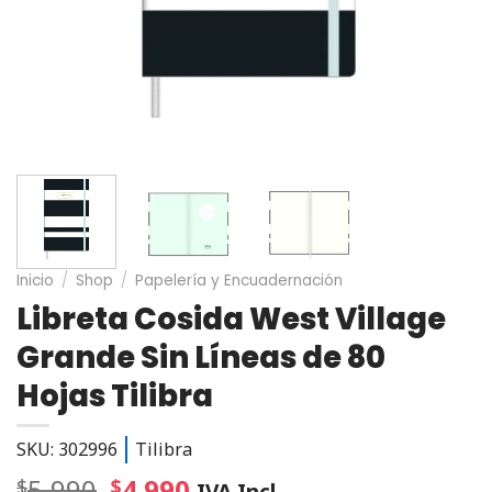
Inicio
/
Shop
/
Papelería y Encuadernación
Libreta Cosida West Village
Grande Sin Líneas de 80
Hojas Tilibra
SKU: 302996
Tilibra
5.990
4.990
$
$
IVA Incl.