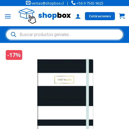
ventas@shopbox.cl
|
+56 9 7565 9625
Cotizaciones
-17%