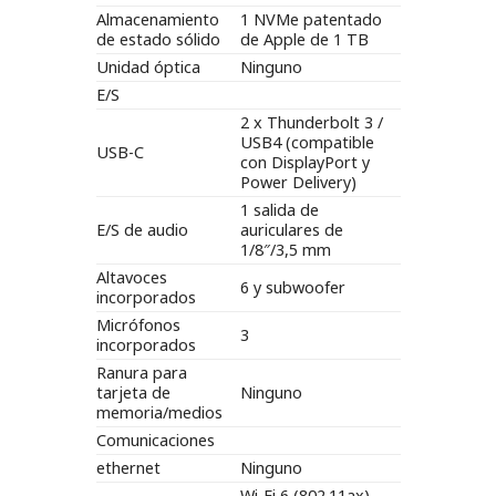
Almacenamiento
1 NVMe patentado
de estado sólido
de Apple de 1 TB
Unidad óptica
Ninguno
E/S
2 x Thunderbolt 3 /
USB4 (compatible
USB-C
con DisplayPort y
Power Delivery)
1 salida de
E/S de audio
auriculares de
1/8″/3,5 mm
Altavoces
6 y subwoofer
incorporados
Micrófonos
3
incorporados
Ranura para
tarjeta de
Ninguno
memoria/medios
Comunicaciones
ethernet
Ninguno
Wi-Fi 6 (802.11ax)