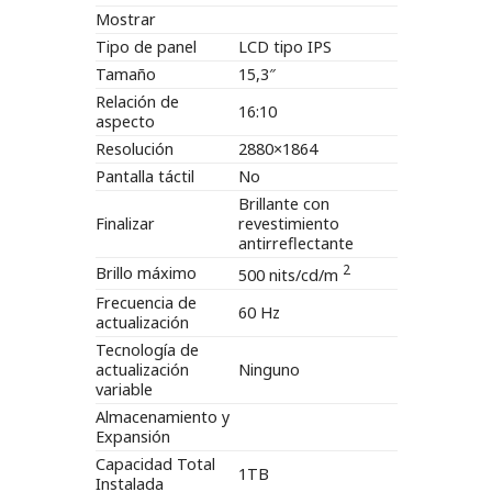
Mostrar
Tipo de panel
LCD tipo IPS
Tamaño
15,3″
Relación de
16:10
aspecto
Resolución
2880×1864
Pantalla táctil
No
Brillante con
Finalizar
revestimiento
antirreflectante
2
Brillo máximo
500 nits/cd/m
Frecuencia de
60 Hz
actualización
Tecnología de
actualización
Ninguno
variable
Almacenamiento y
Expansión
Capacidad Total
1TB
Instalada