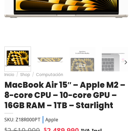
Inicio
/
Shop
/
Computación
MacBook Air 15″ – Apple M2 –
8-core CPU – 10-core GPU –
16GB RAM – 1TB – Starlight
SKU: Z18R000PT
Apple
2.619.990
2.489.990
$
$
IVA Incl.