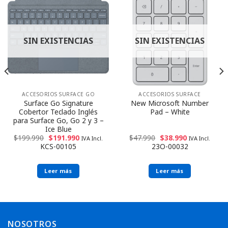
SIN EXISTENCIAS
SIN EXISTENCIAS
ACCESORIOS SURFACE GO
ACCESORIOS SURFACE
Surface Go Signature
New Microsoft Number
Cobertor Teclado Inglés
Pad – White
para Surface Go, Go 2 y 3 –
Ice Blue
$
199.990
$
191.990
$
47.990
$
38.990
IVA Incl.
IVA Incl.
KCS-00105
23O-00032
Leer más
Leer más
NOSOTROS