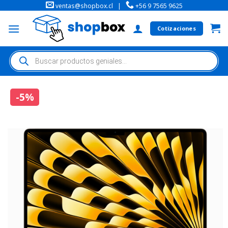
ventas@shopbox.cl
|
+56 9 7565 9625
Cotizaciones
-5%