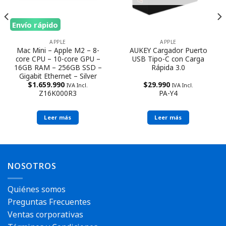
Envío rápido
APPLE
APPLE
Mac Mini – Apple M2 – 8-
AUKEY Cargador Puerto
core CPU – 10-core GPU –
USB Tipo-C con Carga
16GB RAM – 256GB SSD –
Rápida 3.0
Gigabit Ethernet – Silver
$
1.659.990
$
29.990
IVA Incl.
IVA Incl.
Z16K000R3
PA-Y4
Leer más
Leer más
NOSOTROS
Quiénes somos
Preguntas Frecuentes
Ventas corporativas