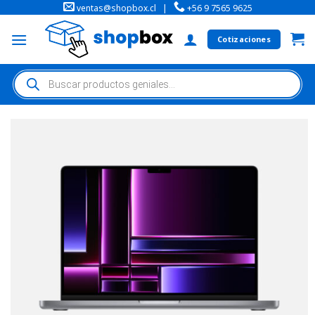
ventas@shopbox.cl
|
+56 9 7565 9625
Cotizaciones