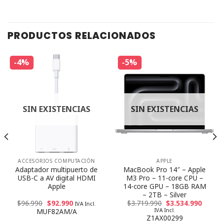
PRODUCTOS RELACIONADOS
-4%
-5%
SIN EXISTENCIAS
SIN EXISTENCIAS
ACCESORIOS COMPUTACIÓN
APPLE
Adaptador multipuerto de
MacBook Pro 14″ – Apple
USB-C a AV digital HDMI
M3 Pro – 11-core CPU –
Apple
14-core GPU – 18GB RAM
– 2TB – Silver
$
96.990
$
92.990
$
3.719.990
$
3.534.990
IVA Incl.
IVA Incl.
MUF82AM/A
Z1AX00299