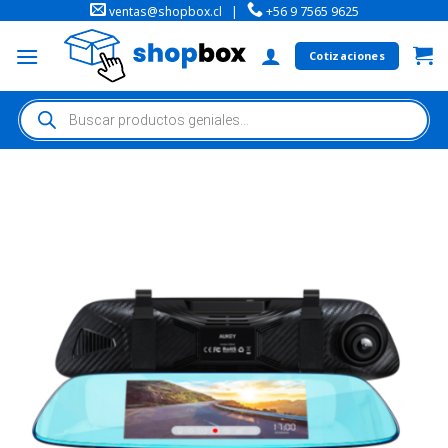
ventas@shopbox.cl
|
+56 9 7565 9625
Cotizaciones