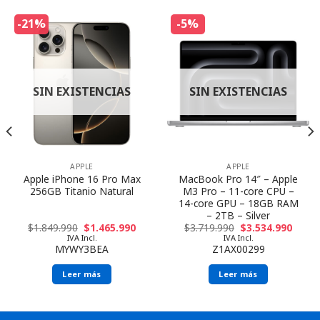
-21%
-5%
SIN EXISTENCIAS
SIN EXISTENCIAS
APPLE
APPLE
Apple iPhone 16 Pro Max
MacBook Pro 14″ – Apple
256GB Titanio Natural
M3 Pro – 11-core CPU –
14-core GPU – 18GB RAM
– 2TB – Silver
$
1.849.990
$
1.465.990
$
3.719.990
$
3.534.990
IVA Incl.
IVA Incl.
MYWY3BEA
Z1AX00299
Leer más
Leer más