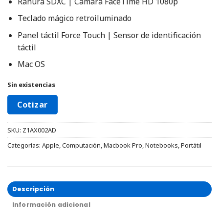
Ranura SDXC | Cámara FaceTime HD 1080p
Teclado mágico retroiluminado
Panel táctil Force Touch | Sensor de identificación
táctil
Mac OS
Sin existencias
Cotizar
SKU:
Z1AX002AD
Categorías:
Apple
,
Computación
,
Macbook Pro
,
Notebooks
,
Portátil
Descripción
Información adicional