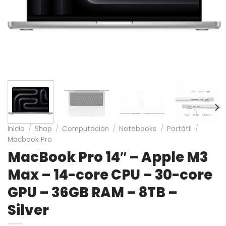
Inicio
/
Shop
/
Computación
/
Notebooks
/
Portátil
/
Macbook Pro
MacBook Pro 14″ – Apple M3
Max – 14-core CPU – 30-core
GPU – 36GB RAM – 8TB –
Silver