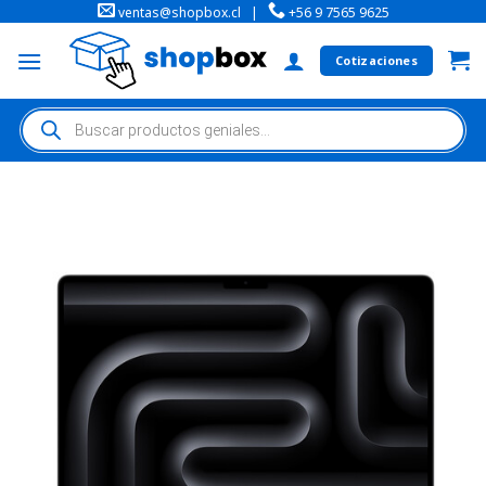
ventas@shopbox.cl
|
+56 9 7565 9625
Cotizaciones