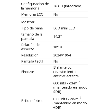
Configuración de
36 GB (integrado)
la memoria
Memoria ECC
No
Mostrar
Tipo de panel
LCD mini LED
tamaño de la
14,2″
pantalla
Relación de
16:10
aspecto
Resolución
3024×1964
Pantalla táctil
No
Brillante con
Finalizar
revestimiento
antirreflectante
2
600 nits / cd/m
(mantenido en modo
SDR)
2
1000 nits / cd/m
Brillo máximo
(mantenido en modo
HDR)